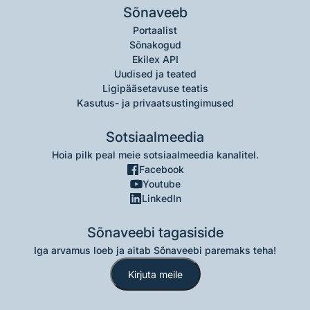
Sõnaveeb
Portaalist
Sõnakogud
Ekilex API
Uudised ja teated
Ligipääsetavuse teatis
Kasutus- ja privaatsustingimused
Sotsiaalmeedia
Hoia pilk peal meie sotsiaalmeedia kanalitel.
Facebook
Youtube
LinkedIn
Sõnaveebi tagasiside
Iga arvamus loeb ja aitab Sõnaveebi paremaks teha!
Kirjuta meile