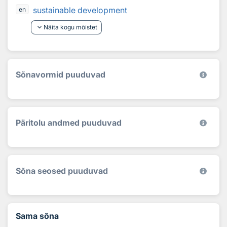
sustainable development
en
keyboard_arrow_down
Näita kogu mõistet
Sõnavormid puuduvad
Päritolu andmed puuduvad
Sõna seosed puuduvad
Sama sõna