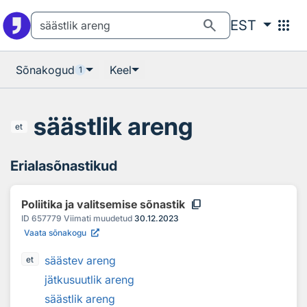
Otsingu juurde
Põhisisu juurde
search
apps
EST
Sõnakogud
Keel
1
säästlik areng
et
Erialasõnastikud
content_copy
Poliitika ja valitsemise sõnastik
ID
657779
Viimati muudetud
30.12.2023
Vaata sõnakogu
säästev areng
et
jätkusuutlik areng
säästlik areng