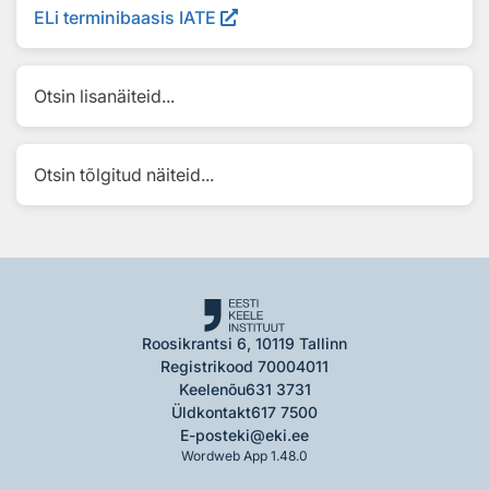
ELi terminibaasis IATE
Otsin lisanäiteid...
Otsin tõlgitud näiteid...
Roosikrantsi 6, 10119 Tallinn
Registrikood 70004011
Keelenõu
631 3731
Üldkontakt
617 7500
E-post
eki@eki.ee
Wordweb App 1.48.0