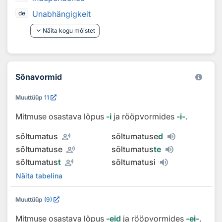
Unabhängigkeit
de
keyboard_arrow_down
Näita kogu mõistet
Sõnavormid
Muuttüüp
11
Mitmuse osastava lõpus
‑i
ja rööpvormides
‑i‑
.
record_voice_over
sõltumatus
sõltumatuse
d
record_voice_over
sõltumatuse
sõltumatus
te
record_voice_over
sõltumatus
t
sõltumatusi
Näita tabelina
Muuttüüp
(9)
Mitmuse osastava lõpus
‑eid
ja rööpvormides
‑ei‑
.