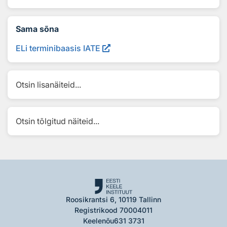
Sama sõna
ELi terminibaasis IATE
Otsin lisanäiteid...
Otsin tõlgitud näiteid...
Roosikrantsi 6, 10119 Tallinn
Registrikood 70004011
Keelenõu
631 3731