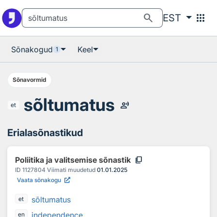
Otsingu juurde
Põhisisu juurde
search
apps
EST
Sõnakogud
Keel
1
Sõnavormid
sõltumatus
record_voice_over
et
Erialasõnastikud
content_copy
Poliitika ja valitsemise sõnastik
ID
1127804
Viimati muudetud
01.01.2025
Vaata sõnakogu
sõltumatus
et
independence
en