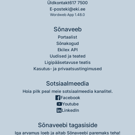
Üldkontakt
617 7500
E-post
eki@eki.ee
Wordweb App 1.48.0
Sõnaveeb
Portaalist
Sõnakogud
Ekilex API
Uudised ja teated
Ligipääsetavuse teatis
Kasutus- ja privaatsustingimused
Sotsiaalmeedia
Hoia pilk peal meie sotsiaalmeedia kanalitel.
Facebook
Youtube
LinkedIn
Sõnaveebi tagasiside
Iga arvamus loeb ja aitab Sõnaveebi paremaks teha!