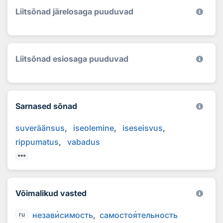
Liitsõnad järelosaga puuduvad
Liitsõnad esiosaga puuduvad
Sarnased sõnad
suveräänsus
iseolemine
iseseisvus
rippumatus
vabadus
Võimalikud vasted
незав
и
симость
самосто
я
тельность
ru