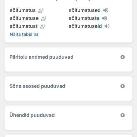
record_voice_over
sõltumatus
sõltumatuse
d
record_voice_over
sõltumatuse
sõltumatus
te
record_voice_over
sõltumatus
t
sõltumatuse
id
Näita tabelina
Päritolu andmed puuduvad
Sõna seosed puuduvad
Ühendid puuduvad