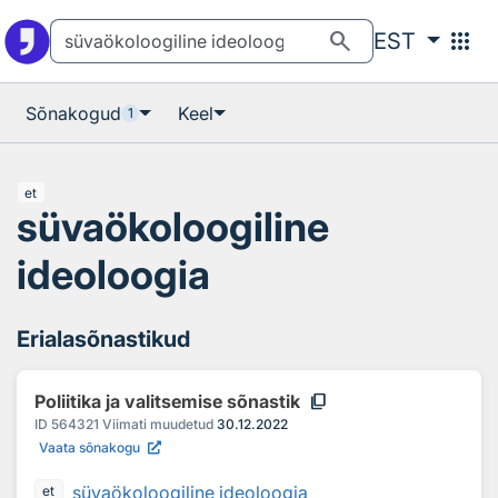
Otsingu juurde
Põhisisu juurde
search
apps
EST
Sõnakogud
Keel
1
et
süvaökoloogiline
ideoloogia
Erialasõnastikud
content_copy
Poliitika ja valitsemise sõnastik
ID
564321
Viimati muudetud
30.12.2022
Vaata sõnakogu
süvaökoloogiline ideoloogia
et