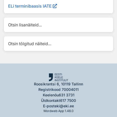
ELi terminibaasis IATE
Otsin lisanäiteid...
Otsin tõlgitud näiteid...
Roosikrantsi 6, 10119 Tallinn
Registrikood 70004011
Keelenõu
631 3731
Üldkontakt
617 7500
E-post
eki@eki.ee
Wordweb App 1.48.0