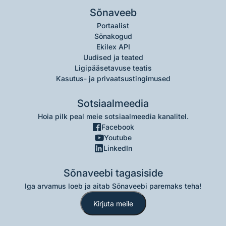
Sõnaveeb
Portaalist
Sõnakogud
Ekilex API
Uudised ja teated
Ligipääsetavuse teatis
Kasutus- ja privaatsustingimused
Sotsiaalmeedia
Hoia pilk peal meie sotsiaalmeedia kanalitel.
Facebook
Youtube
LinkedIn
Sõnaveebi tagasiside
Iga arvamus loeb ja aitab Sõnaveebi paremaks teha!
Kirjuta meile