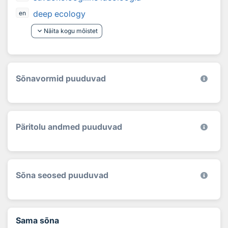
deep ecology
en
keyboard_arrow_down
Näita kogu mõistet
Sõnavormid puuduvad
Päritolu andmed puuduvad
Sõna seosed puuduvad
Sama sõna