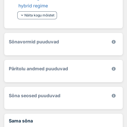
hybrid regime
keyboard_arrow_down
Näita kogu mõistet
Sõnavormid puuduvad
Päritolu andmed puuduvad
Sõna seosed puuduvad
Sama sõna