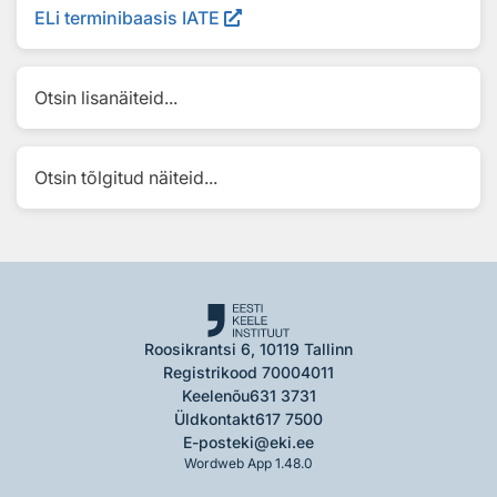
ELi terminibaasis IATE
Otsin lisanäiteid...
Otsin tõlgitud näiteid...
Roosikrantsi 6, 10119 Tallinn
Registrikood 70004011
Keelenõu
631 3731
Üldkontakt
617 7500
E-post
eki@eki.ee
Wordweb App 1.48.0