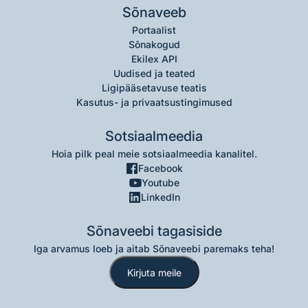
Sõnaveeb
Portaalist
Sõnakogud
Ekilex API
Uudised ja teated
Ligipääsetavuse teatis
Kasutus- ja privaatsustingimused
Sotsiaalmeedia
Hoia pilk peal meie sotsiaalmeedia kanalitel.
Facebook
Youtube
LinkedIn
Sõnaveebi tagasiside
Iga arvamus loeb ja aitab Sõnaveebi paremaks teha!
Kirjuta meile