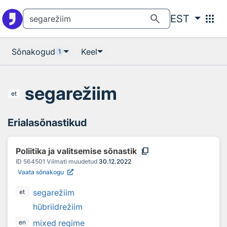
Otsingu juurde
Põhisisu juurde
search
apps
EST
Sõnakogud
Keel
1
segarežiim
et
Erialasõnastikud
content_copy
Poliitika ja valitsemise sõnastik
ID
564501
Viimati muudetud
30.12.2022
Vaata sõnakogu
segarežiim
et
hübriidrežiim
mixed regime
en