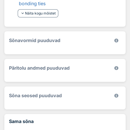
bonding ties
keyboard_arrow_down
Näita kogu mõistet
Sõnavormid puuduvad
Päritolu andmed puuduvad
Sõna seosed puuduvad
Sama sõna