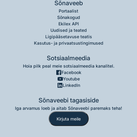
Sõnaveeb
Portaalist
Sõnakogud
Ekilex API
Uudised ja teated
Ligipääsetavuse teatis
Kasutus- ja privaatsustingimused
Sotsiaalmeedia
Hoia pilk peal meie sotsiaalmeedia kanalitel.
Facebook
Youtube
LinkedIn
Sõnaveebi tagasiside
Iga arvamus loeb ja aitab Sõnaveebi paremaks teha!
Kirjuta meile