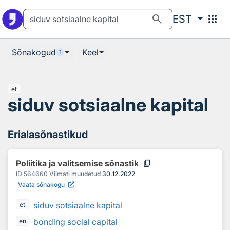
Otsingu juurde
Põhisisu juurde
search
apps
EST
Sõnakogud
Keel
1
et
siduv sotsiaalne kapital
Erialasõnastikud
content_copy
Poliitika ja valitsemise sõnastik
ID
564660
Viimati muudetud
30.12.2022
Vaata sõnakogu
siduv sotsiaalne kapital
et
bonding social capital
en