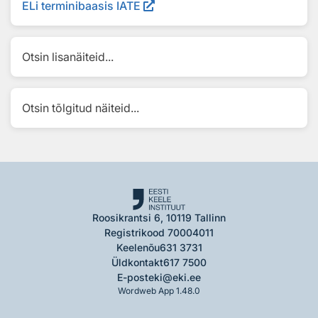
ELi terminibaasis IATE
Otsin lisanäiteid...
Otsin tõlgitud näiteid...
Roosikrantsi 6, 10119 Tallinn
Registrikood 70004011
Keelenõu
631 3731
Üldkontakt
617 7500
E-post
eki@eki.ee
Wordweb App 1.48.0