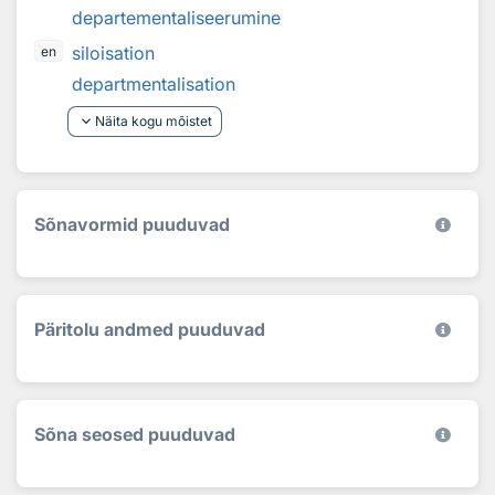
departementaliseerumine
siloisation
en
departmentalisation
keyboard_arrow_down
Näita kogu mõistet
Sõnavormid puuduvad
Päritolu andmed puuduvad
Sõna seosed puuduvad