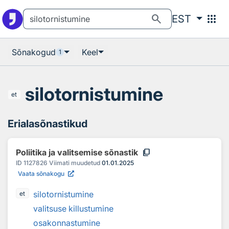
Otsingu juurde
Põhisisu juurde
search
apps
EST
Sõnakogud
Keel
1
silotornistumine
et
Erialasõnastikud
content_copy
Poliitika ja valitsemise sõnastik
ID
1127826
Viimati muudetud
01.01.2025
Vaata sõnakogu
silotornistumine
et
valitsuse killustumine
osakonnastumine