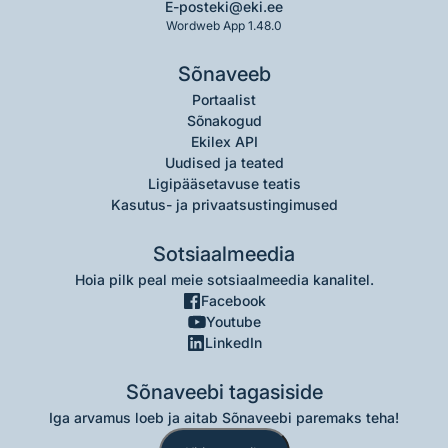
E-post
eki@eki.ee
Wordweb App 1.48.0
Sõnaveeb
Portaalist
Sõnakogud
Ekilex API
Uudised ja teated
Ligipääsetavuse teatis
Kasutus- ja privaatsustingimused
Sotsiaalmeedia
Hoia pilk peal meie sotsiaalmeedia kanalitel.
Facebook
Youtube
LinkedIn
Sõnaveebi tagasiside
Iga arvamus loeb ja aitab Sõnaveebi paremaks teha!