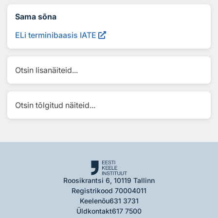
Sama sõna
ELi terminibaasis IATE
Otsin lisanäiteid...
Otsin tõlgitud näiteid...
Roosikrantsi 6, 10119 Tallinn
Registrikood 70004011
Keelenõu
631 3731
Üldkontakt
617 7500