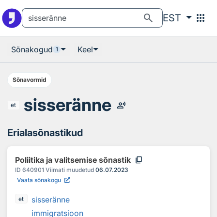
Otsingu juurde
Põhisisu juurde
search
apps
EST
Sõnakogud
Keel
1
Sõnavormid
sisseränne
record_voice_over
et
Erialasõnastikud
content_copy
Poliitika ja valitsemise sõnastik
ID
640901
Viimati muudetud
06.07.2023
Vaata sõnakogu
sisseränne
et
immigratsioon