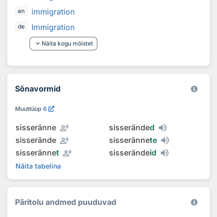
immigration
en
Immigration
de
keyboard_arrow_down
Näita kogu mõistet
Sõnavormid
Muuttüüp
6
record_voice_over
sisseränne
sisserände
d
record_voice_over
sisserände
sisseränne
te
record_voice_over
sisseränne
t
sisserände
id
Näita tabelina
Päritolu andmed puuduvad