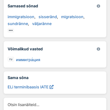
Sarnased sõnad
immigratsioon
sisseränd
migratsioon
sundränne
väljaränne
Võimalikud vasted
иммигр
а
ция
ru
Sama sõna
ELi terminibaasis IATE
Otsin lisanäiteid...