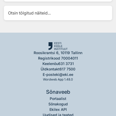
Otsin tõlgitud näiteid...
Roosikrantsi 6, 10119 Tallinn
Registrikood 70004011
Keelenõu
631 3731
Üldkontakt
617 7500
E-post
eki@eki.ee
Wordweb App 1.48.0
Sõnaveeb
Portaalist
Sõnakogud
Ekilex API
Uudised ja teated