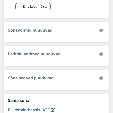
keyboard_arrow_down
Näita kogu mõistet
Sõnavormid puuduvad
Päritolu andmed puuduvad
Sõna seosed puuduvad
Sama sõna
ELi terminibaasis IATE