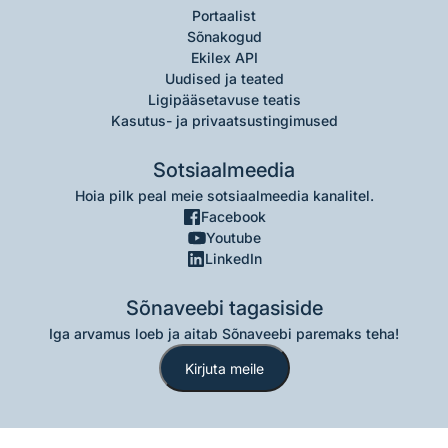
Portaalist
Sõnakogud
Ekilex API
Uudised ja teated
Ligipääsetavuse teatis
Kasutus- ja privaatsustingimused
Sotsiaalmeedia
Hoia pilk peal meie sotsiaalmeedia kanalitel.
Facebook
Youtube
LinkedIn
Sõnaveebi tagasiside
Iga arvamus loeb ja aitab Sõnaveebi paremaks teha!
Kirjuta meile