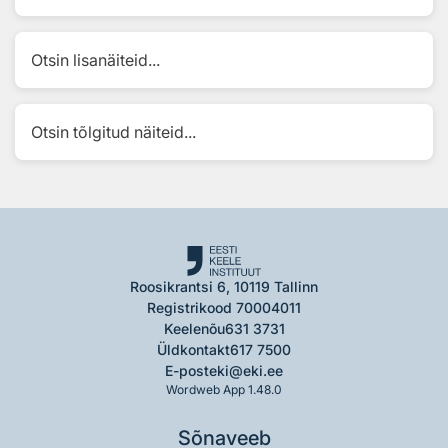
Otsin lisanäiteid...
Otsin tõlgitud näiteid...
Roosikrantsi 6, 10119 Tallinn
Registrikood 70004011
Keelenõu
631 3731
Üldkontakt
617 7500
E-post
eki@eki.ee
Wordweb App 1.48.0
Sõnaveeb