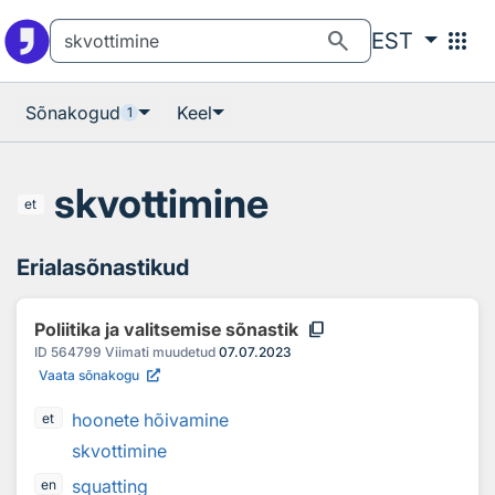
Otsingu juurde
Põhisisu juurde
search
apps
EST
Sõnakogud
Keel
1
skvottimine
et
Erialasõnastikud
content_copy
Poliitika ja valitsemise sõnastik
ID
564799
Viimati muudetud
07.07.2023
Vaata sõnakogu
hoonete hõivamine
et
skvottimine
squatting
en