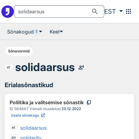
Otsingu juurde
Põhisisu juurde
search
apps
EST
Sõnakogud
Keel
1
Sõnavormid
solidaarsus
record_voice_over
et
Erialasõnastikud
content_copy
Poliitika ja valitsemise sõnastik
ID
564667
Viimati muudetud
23.12.2022
Vaata sõnakogu
solidaarsus
et
solidarity
en