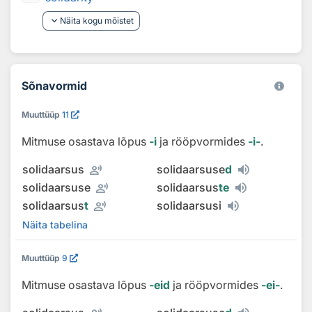
keyboard_arrow_down
Näita kogu mõistet
Sõnavormid
Muuttüüp
11
Mitmuse osastava lõpus
‑i
ja rööpvormides
‑i‑
.
record_voice_over
solidaarsus
solidaarsuse
d
record_voice_over
solidaarsuse
solidaarsus
te
record_voice_over
solidaarsus
t
solidaarsusi
Näita tabelina
Muuttüüp
9
Mitmuse osastava lõpus
‑eid
ja rööpvormides
‑ei‑
.