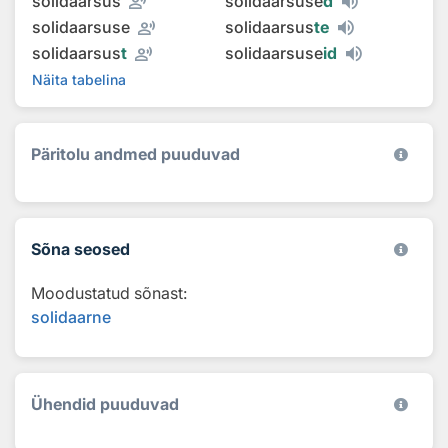
record_voice_over
solidaarsus
solidaarsuse
d
record_voice_over
solidaarsuse
solidaarsus
te
record_voice_over
solidaarsus
t
solidaarsuse
id
Näita tabelina
Päritolu andmed puuduvad
Sõna seosed
Moodustatud sõnast:
solidaarne
Ühendid puuduvad