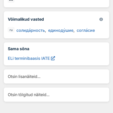
Võimalikud vasted
солид
а
рность
единод
у
шие
согл
а
сие
ru
Sama sõna
ELi terminibaasis IATE
Otsin lisanäiteid...
Otsin tõlgitud näiteid...