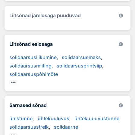
Liitsõnad järelosaga puuduvad
Liitsõnad esiosaga
solidaarsusliikumine
solidaarsusmaks
solidaarsusmiiting
solidaarsusprintsiip
solidaarsuspõhimõte
Sarnased sõnad
ühistunne
ühtekuuluvus
ühtekuuluvustunne
solidaarsusstreik
solidaarne