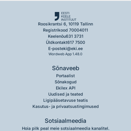
Roosikrantsi 6, 10119 Tallinn
Registrikood 70004011
Keelenõu
631 3731
Üldkontakt
617 7500
E-post
eki@eki.ee
Wordweb App 1.48.0
Sõnaveeb
Portaalist
Sõnakogud
Ekilex API
Uudised ja teated
Ligipääsetavuse teatis
Kasutus- ja privaatsustingimused
Sotsiaalmeedia
Hoia pilk peal meie sotsiaalmeedia kanalitel.