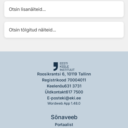
Otsin lisanäiteid...
Otsin tõlgitud näiteid...
Roosikrantsi 6, 10119 Tallinn
Registrikood 70004011
Keelenõu
631 3731
Üldkontakt
617 7500
E-post
eki@eki.ee
Wordweb App 1.48.0
Sõnaveeb
Portaalist