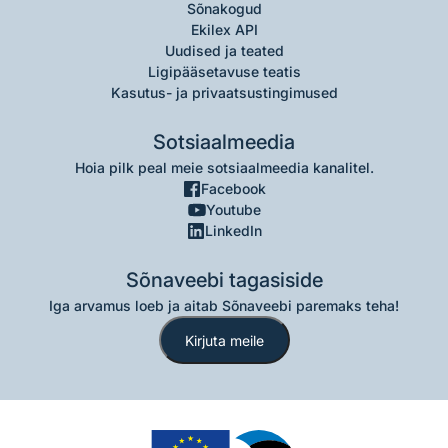
Sõnakogud
Ekilex API
Uudised ja teated
Ligipääsetavuse teatis
Kasutus- ja privaatsustingimused
Sotsiaalmeedia
Hoia pilk peal meie sotsiaalmeedia kanalitel.
Facebook
Youtube
LinkedIn
Sõnaveebi tagasiside
Iga arvamus loeb ja aitab Sõnaveebi paremaks teha!
Kirjuta meile