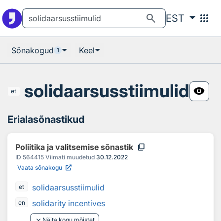
Otsingu juurde
Põhisisu juurde
search
apps
EST
Sõnakogud
Keel
1
solidaarsusstiimulid
visibility
et
Erialasõnastikud
content_copy
Poliitika ja valitsemise sõnastik
ID
564415
Viimati muudetud
30.12.2022
Vaata sõnakogu
solidaarsusstiimulid
et
solidarity incentives
en
keyboard_arrow_down
Näita kogu mõistet