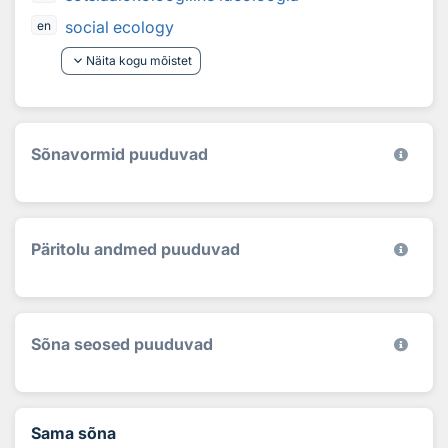
social ecology
en
keyboard_arrow_down
Näita kogu mõistet
Sõnavormid puuduvad
Päritolu andmed puuduvad
Sõna seosed puuduvad
Sama sõna