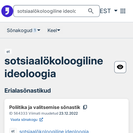
Otsingu juurde
Põhisisu juurde
search
apps
EST
Sõnakogud
Keel
1
et
sotsiaalökoloogiline
visibility
ideoloogia
Erialasõnastikud
content_copy
Poliitika ja valitsemise sõnastik
ID
564333
Viimati muudetud
23.12.2022
Vaata sõnakogu
sotsiaalökoloogiline ideoloogia
et