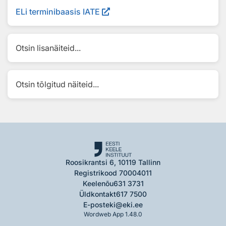
ELi terminibaasis IATE
Otsin lisanäiteid...
Otsin tõlgitud näiteid...
Roosikrantsi 6, 10119 Tallinn
Registrikood 70004011
Keelenõu
631 3731
Üldkontakt
617 7500
E-post
eki@eki.ee
Wordweb App 1.48.0