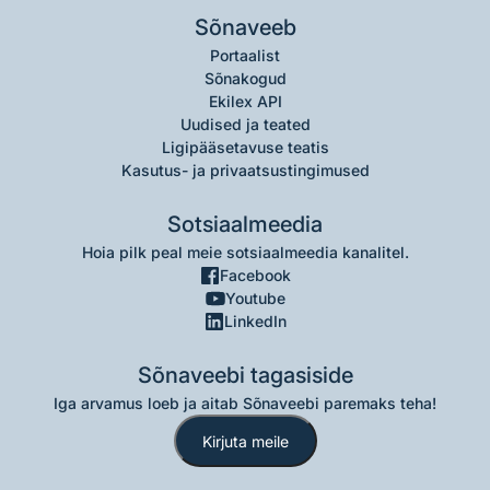
Sõnaveeb
Portaalist
Sõnakogud
Ekilex API
Uudised ja teated
Ligipääsetavuse teatis
Kasutus- ja privaatsustingimused
Sotsiaalmeedia
Hoia pilk peal meie sotsiaalmeedia kanalitel.
Facebook
Youtube
LinkedIn
Sõnaveebi tagasiside
Iga arvamus loeb ja aitab Sõnaveebi paremaks teha!
Kirjuta meile