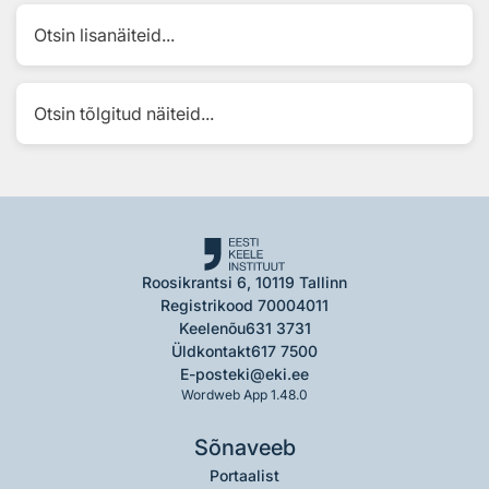
Otsin lisanäiteid...
Otsin tõlgitud näiteid...
Roosikrantsi 6, 10119 Tallinn
Registrikood 70004011
Keelenõu
631 3731
Üldkontakt
617 7500
E-post
eki@eki.ee
Wordweb App 1.48.0
Sõnaveeb
Portaalist