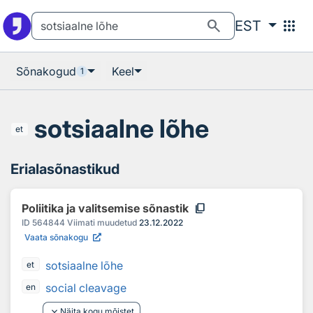
Otsingu juurde
Põhisisu juurde
search
apps
EST
Sõnakogud
Keel
1
sotsiaalne lõhe
et
Erialasõnastikud
content_copy
Poliitika ja valitsemise sõnastik
ID
564844
Viimati muudetud
23.12.2022
Vaata sõnakogu
sotsiaalne lõhe
et
social cleavage
en
keyboard_arrow_down
Näita kogu mõistet