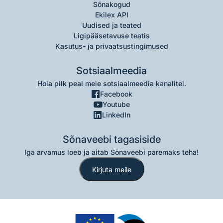
Sõnakogud
Ekilex API
Uudised ja teated
Ligipääsetavuse teatis
Kasutus- ja privaatsustingimused
Sotsiaalmeedia
Hoia pilk peal meie sotsiaalmeedia kanalitel.
Facebook
Youtube
LinkedIn
Sõnaveebi tagasiside
Iga arvamus loeb ja aitab Sõnaveebi paremaks teha!
Kirjuta meile