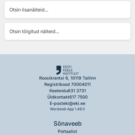
Otsin lisanäiteid...
Otsin tõlgitud näiteid...
Roosikrantsi 6, 10119 Tallinn
Registrikood 70004011
Keelenõu
631 3731
Üldkontakt
617 7500
E-post
eki@eki.ee
Wordweb App 1.48.0
Sõnaveeb
Portaalist