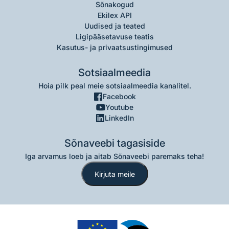
Sõnakogud
Ekilex API
Uudised ja teated
Ligipääsetavuse teatis
Kasutus- ja privaatsustingimused
Sotsiaalmeedia
Hoia pilk peal meie sotsiaalmeedia kanalitel.
Facebook
Youtube
LinkedIn
Sõnaveebi tagasiside
Iga arvamus loeb ja aitab Sõnaveebi paremaks teha!
Kirjuta meile