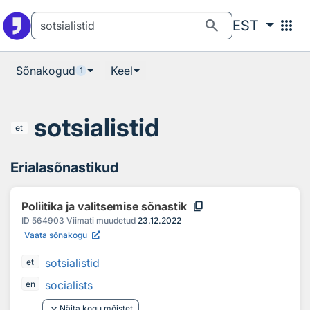
Otsingu juurde
Põhisisu juurde
search
apps
EST
Sõnakogud
Keel
1
sotsialistid
et
Erialasõnastikud
content_copy
Poliitika ja valitsemise sõnastik
ID
564903
Viimati muudetud
23.12.2022
Vaata sõnakogu
sotsialistid
et
socialists
en
keyboard_arrow_down
Näita kogu mõistet