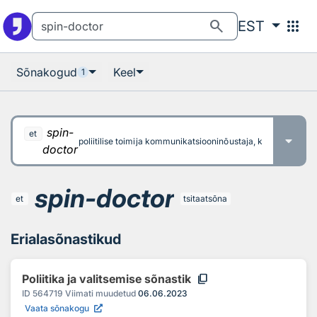
Otsingu juurde
Põhisisu juurde
search
apps
EST
Sõnakogud
Keel
1
spin-
et
poliitilise toimija kommunikatsiooninõustaja, kes töötab väl
doctor
spin-doctor
et
tsitaatsõna
Erialasõnastikud
content_copy
Poliitika ja valitsemise sõnastik
ID
564719
Viimati muudetud
06.06.2023
Vaata sõnakogu