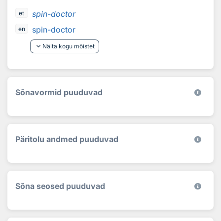
spin-doctor
et
spin-doctor
en
keyboard_arrow_down
Näita kogu mõistet
Sõnavormid puuduvad
Päritolu andmed puuduvad
Sõna seosed puuduvad