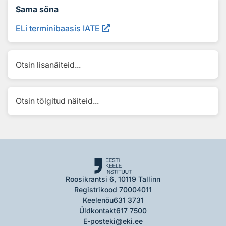
Sama sõna
ELi terminibaasis IATE
Otsin lisanäiteid...
Otsin tõlgitud näiteid...
Roosikrantsi 6, 10119 Tallinn
Registrikood 70004011
Keelenõu
631 3731
Üldkontakt
617 7500
E-post
eki@eki.ee