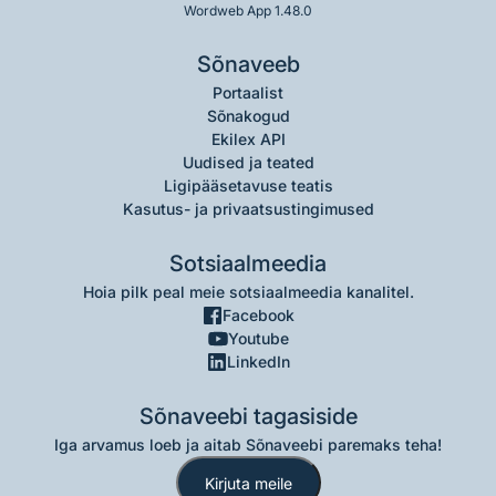
Wordweb App 1.48.0
Sõnaveeb
Portaalist
Sõnakogud
Ekilex API
Uudised ja teated
Ligipääsetavuse teatis
Kasutus- ja privaatsustingimused
Sotsiaalmeedia
Hoia pilk peal meie sotsiaalmeedia kanalitel.
Facebook
Youtube
LinkedIn
Sõnaveebi tagasiside
Iga arvamus loeb ja aitab Sõnaveebi paremaks teha!
Kirjuta meile