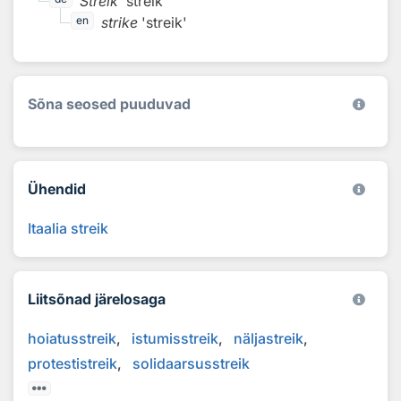
Streik
'streik'
strike
'streik'
en
Sõna seosed puuduvad
Ühendid
Itaalia streik
Liitsõnad järelosaga
hoiatusstreik
istumisstreik
näljastreik
protestistreik
solidaarsusstreik