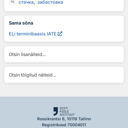
ст
а
чка
забаст
о
вка
ru
Sama sõna
ELi terminibaasis IATE
Otsin lisanäiteid...
Otsin tõlgitud näiteid...
Roosikrantsi 6, 10119 Tallinn
Registrikood 70004011