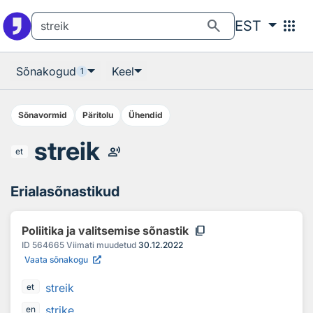
Otsingu juurde
Põhisisu juurde
search
apps
EST
Sõnakogud
Keel
1
Sõnavormid
Päritolu
Ühendid
streik
record_voice_over
et
Erialasõnastikud
content_copy
Poliitika ja valitsemise sõnastik
ID
564665
Viimati muudetud
30.12.2022
Vaata sõnakogu
streik
et
strike
en