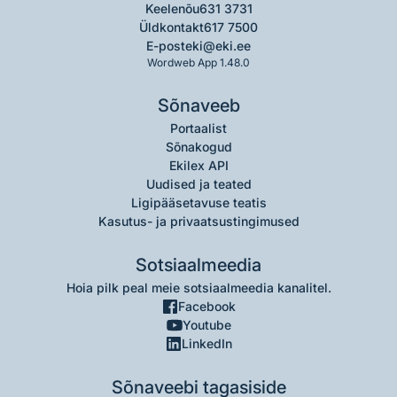
Keelenõu
631 3731
Üldkontakt
617 7500
E-post
eki@eki.ee
Wordweb App 1.48.0
Sõnaveeb
Portaalist
Sõnakogud
Ekilex API
Uudised ja teated
Ligipääsetavuse teatis
Kasutus- ja privaatsustingimused
Sotsiaalmeedia
Hoia pilk peal meie sotsiaalmeedia kanalitel.
Facebook
Youtube
LinkedIn
Sõnaveebi tagasiside