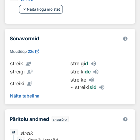
keyboard_arrow_down
Näita kogu mõistet
Sõnavormid
Muuttüüp
22e
record_voice_over
streik
streigi
d
record_voice_over
streigi
streiki
de
streike
record_voice_over
streiki
~
streiki
sid
Näita tabelina
Päritolu andmed
laensõna
streik
et
de