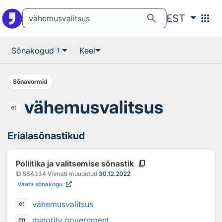
Otsingu juurde
Põhisisu juurde
search
apps
EST
Sõnakogud
Keel
1
Sõnavormid
vähemusvalitsus
et
Erialasõnastikud
content_copy
Poliitika ja valitsemise sõnastik
ID
564334
Viimati muudetud
30.12.2022
Vaata sõnakogu
vähemusvalitsus
et
minority government
en