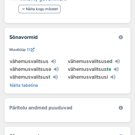
keyboard_arrow_down
Näita kogu mõistet
Sõnavormid
Muuttüüp
11
vähemusvalitsus
vähemusvalitsuse
d
vähemusvalitsuse
vähemusvalitsus
te
vähemusvalitsus
t
vähemusvalitsusi
Näita tabelina
Päritolu andmed puuduvad