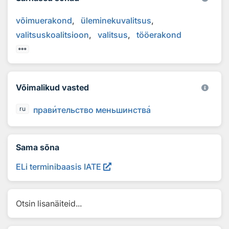
võimuerakond
üleminekuvalitsus
valitsuskoalitsioon
valitsus
tööerakond
Võimalikud vasted
прав
и
тельство меньшинств
а
ru
Sama sõna
ELi terminibaasis IATE
Otsin lisanäiteid...