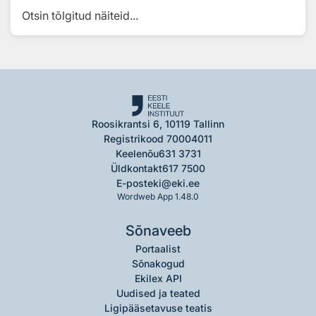
Otsin tõlgitud näiteid...
Roosikrantsi 6, 10119 Tallinn
Registrikood 70004011
Keelenõu
631 3731
Üldkontakt
617 7500
E-post
eki@eki.ee
Wordweb App 1.48.0
Sõnaveeb
Portaalist
Sõnakogud
Ekilex API
Uudised ja teated
Ligipääsetavuse teatis