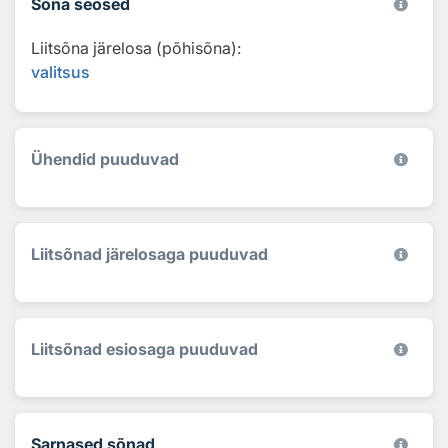
Sõna seosed
Liitsõna järelosa (põhisõna):
valitsus
Ühendid puuduvad
Liitsõnad järelosaga puuduvad
Liitsõnad esiosaga puuduvad
Sarnased sõnad