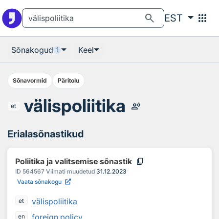
Otsingu juurde
Põhisisu juurde
search
apps
EST
Sõnakogud
Keel
1
Sõnavormid
Päritolu
välispoliitika
record_voice_over
et
Erialasõnastikud
content_copy
Poliitika ja valitsemise sõnastik
ID
564567
Viimati muudetud
31.12.2023
Vaata sõnakogu
välispoliitika
et
foreign policy
en