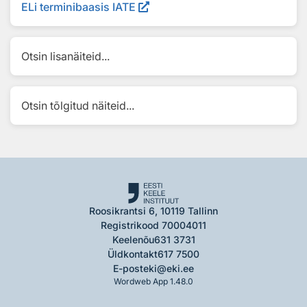
ELi terminibaasis IATE
Otsin lisanäiteid...
Otsin tõlgitud näiteid...
Roosikrantsi 6, 10119 Tallinn
Registrikood 70004011
Keelenõu
631 3731
Üldkontakt
617 7500
E-post
eki@eki.ee
Wordweb App 1.48.0