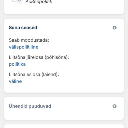
Außenpolitik
de
Sõna seosed
Saab moodustada:
välispoliitiline
Liitsõna järelosa (põhisõna):
poliitika
Liitsõna esiosa (laiend):
väline
Ühendid puuduvad