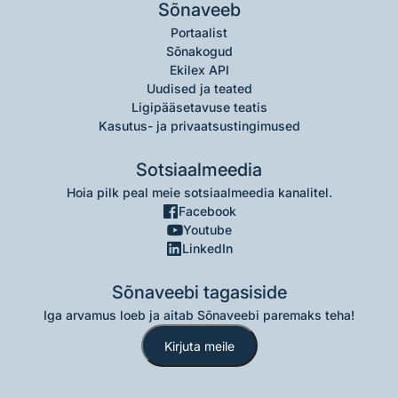
Sõnaveeb
Portaalist
Sõnakogud
Ekilex API
Uudised ja teated
Ligipääsetavuse teatis
Kasutus- ja privaatsustingimused
Sotsiaalmeedia
Hoia pilk peal meie sotsiaalmeedia kanalitel.
Facebook
Youtube
LinkedIn
Sõnaveebi tagasiside
Iga arvamus loeb ja aitab Sõnaveebi paremaks teha!
Kirjuta meile