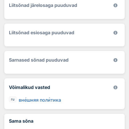
Liitsõnad järelosaga puuduvad
Liitsõnad esiosaga puuduvad
Sarnased sõnad puuduvad
Võimalikud vasted
вн
е
шняя пол
и
тика
ru
Sama sõna