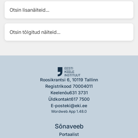
Otsin lisanäiteid...
Otsin tõlgitud näiteid...
Roosikrantsi 6, 10119 Tallinn
Registrikood 70004011
Keelenõu
631 3731
Üldkontakt
617 7500
E-post
eki@eki.ee
Wordweb App 1.48.0
Sõnaveeb
Portaalist