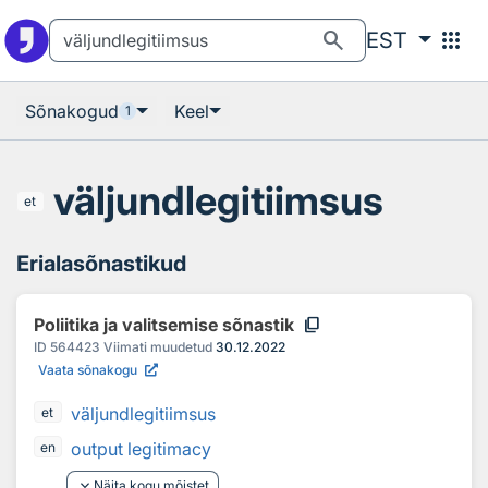
Otsingu juurde
Põhisisu juurde
search
apps
EST
Sõnakogud
Keel
1
väljundlegitiimsus
et
Erialasõnastikud
content_copy
Poliitika ja valitsemise sõnastik
ID
564423
Viimati muudetud
30.12.2022
Vaata sõnakogu
väljundlegitiimsus
et
output legitimacy
en
keyboard_arrow_down
Näita kogu mõistet