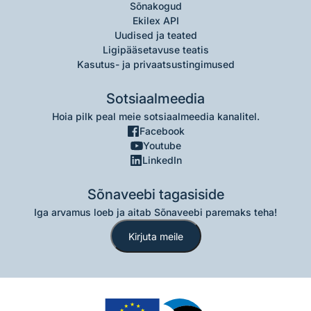
Sõnakogud
Ekilex API
Uudised ja teated
Ligipääsetavuse teatis
Kasutus- ja privaatsustingimused
Sotsiaalmeedia
Hoia pilk peal meie sotsiaalmeedia kanalitel.
Facebook
Youtube
LinkedIn
Sõnaveebi tagasiside
Iga arvamus loeb ja aitab Sõnaveebi paremaks teha!
Kirjuta meile