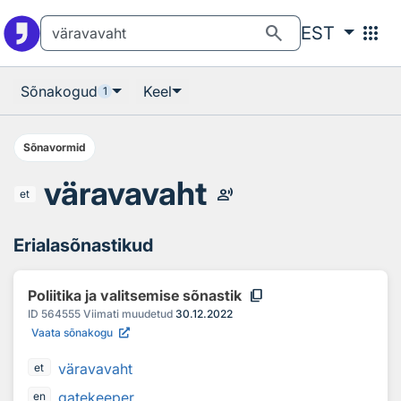
Otsingu juurde
Põhisisu juurde
search
apps
EST
Sõnakogud
Keel
1
Sõnavormid
väravavaht
record_voice_over
et
Erialasõnastikud
content_copy
Poliitika ja valitsemise sõnastik
ID
564555
Viimati muudetud
30.12.2022
Vaata sõnakogu
väravavaht
et
gatekeeper
en