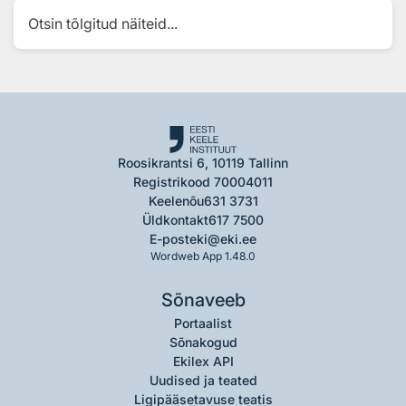
Otsin tõlgitud näiteid...
Roosikrantsi 6, 10119 Tallinn
Registrikood 70004011
Keelenõu
631 3731
Üldkontakt
617 7500
E-post
eki@eki.ee
Wordweb App 1.48.0
Sõnaveeb
Portaalist
Sõnakogud
Ekilex API
Uudised ja teated
Ligipääsetavuse teatis