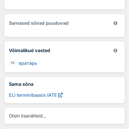
Sarnased sõnad puuduvad
Võimalikud vasted
врат
а
рь
ru
Sama sõna
ELi terminibaasis IATE
Otsin lisanäiteid...