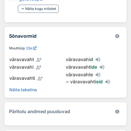
keyboard_arrow_down
Näita kogu mõistet
Sõnavormid
Muuttüüp
22e
record_voice_over
väravavaht
väravavahi
d
record_voice_over
väravavahi
väravavahti
de
väravavahte
record_voice_over
väravavahti
~
väravavahti
sid
Näita tabelina
Päritolu andmed puuduvad