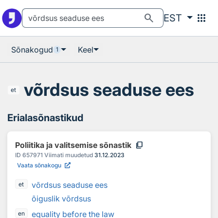
Otsingu juurde
Põhisisu juurde
search
apps
EST
Sõnakogud
Keel
1
võrdsus seaduse ees
et
Erialasõnastikud
content_copy
Poliitika ja valitsemise sõnastik
ID
657971
Viimati muudetud
31.12.2023
Vaata sõnakogu
võrdsus seaduse ees
et
õiguslik võrdsus
equality before the law
en