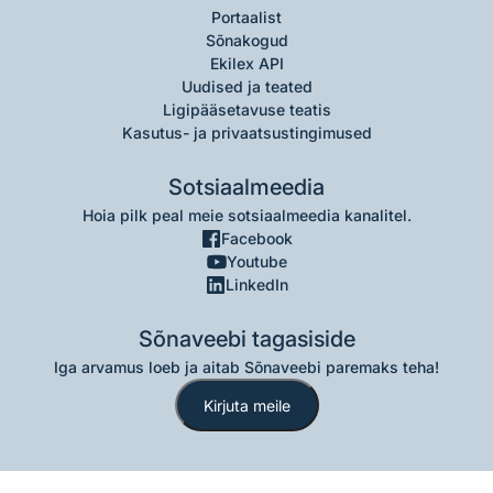
Portaalist
Sõnakogud
Ekilex API
Uudised ja teated
Ligipääsetavuse teatis
Kasutus- ja privaatsustingimused
Sotsiaalmeedia
Hoia pilk peal meie sotsiaalmeedia kanalitel.
Facebook
Youtube
LinkedIn
Sõnaveebi tagasiside
Iga arvamus loeb ja aitab Sõnaveebi paremaks teha!
Kirjuta meile