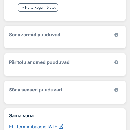
keyboard_arrow_down
Näita kogu mõistet
Sõnavormid puuduvad
Päritolu andmed puuduvad
Sõna seosed puuduvad
Sama sõna
ELi terminibaasis IATE