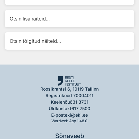
Otsin lisanäiteid...
Otsin tõlgitud näiteid...
Roosikrantsi 6, 10119 Tallinn
Registrikood 70004011
Keelenõu
631 3731
Üldkontakt
617 7500
E-post
eki@eki.ee
Wordweb App 1.48.0
Sõnaveeb