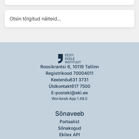
Otsin tõlgitud näiteid...
Roosikrantsi 6, 10119 Tallinn
Registrikood 70004011
Keelenõu
631 3731
Üldkontakt
617 7500
E-post
eki@eki.ee
Wordweb App 1.48.0
Sõnaveeb
Portaalist
Sõnakogud
Ekilex API