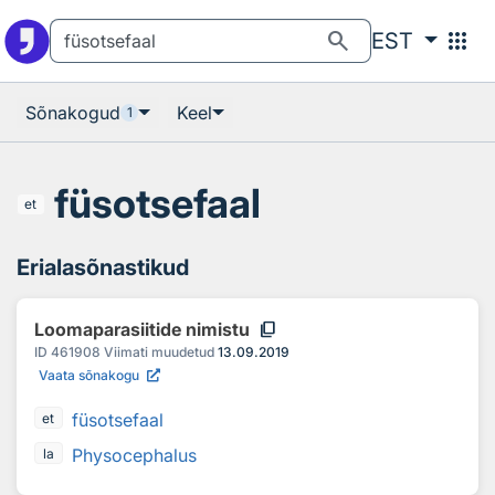
Otsingu juurde
Põhisisu juurde
search
apps
EST
Sõnakogud
Keel
1
füsotsefaal
et
Erialasõnastikud
content_copy
Loomaparasiitide nimistu
ID
461908
Viimati muudetud
13.09.2019
Vaata sõnakogu
füsotsefaal
et
Physocephalus
la