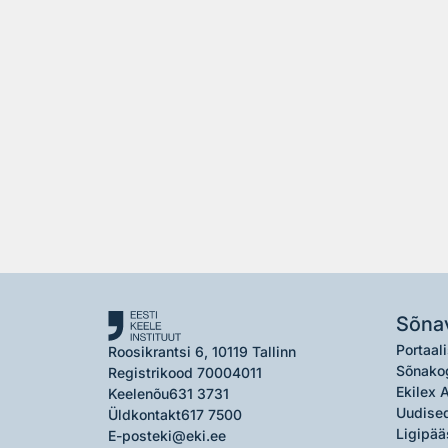
Sõna
Portaali
Roosikrantsi 6, 10119 Tallinn
Sõnako
Registrikood 70004011
Ekilex 
Keelenõu
631 3731
Uudised
Üldkontakt
617 7500
Ligipää
E-post
eki@eki.ee