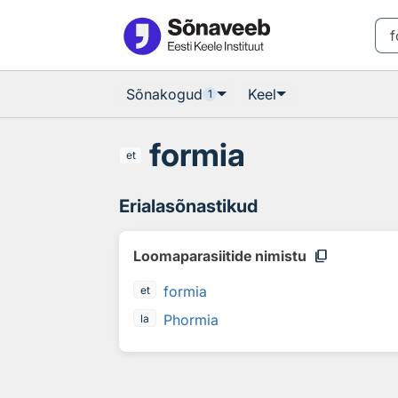
Otsingu juurde
Põhisisu juurde
Sõnakogud
Keel
1
formia
et
Erialasõnastikud
content_copy
Loomaparasiitide nimistu
formia
et
Phormia
la