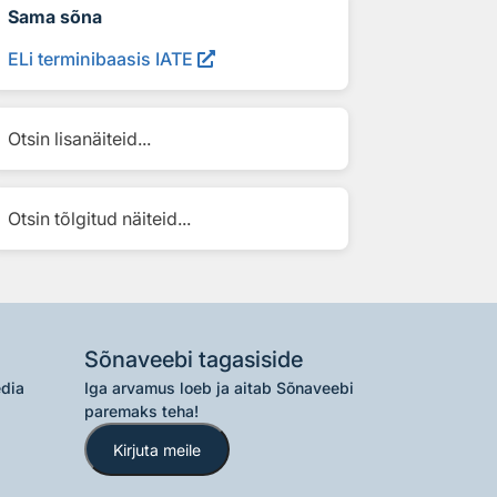
Sama sõna
ELi terminibaasis IATE
Otsin lisanäiteid...
Otsin tõlgitud näiteid...
Sõnaveebi tagasiside
edia
Iga arvamus loeb ja aitab Sõnaveebi
paremaks teha!
Kirjuta meile