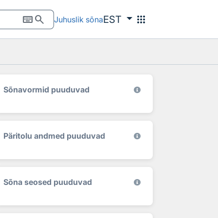
keyboard
search
apps
EST
Juhuslik sõna
Sõnavormid puuduvad
Päritolu andmed puuduvad
Sõna seosed puuduvad