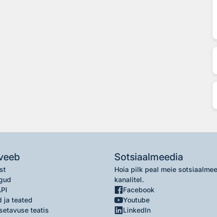
veeb
Sotsiaalmeedia
st
Hoia pilk peal meie sotsiaalme
gud
kanalitel.
API
Facebook
 ja teated
Youtube
setavuse teatis
LinkedIn