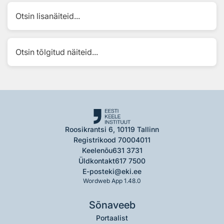
Otsin lisanäiteid...
Otsin tõlgitud näiteid...
Roosikrantsi 6, 10119 Tallinn
Registrikood 70004011
Keelenõu
631 3731
Üldkontakt
617 7500
E-post
eki@eki.ee
Wordweb App 1.48.0
Sõnaveeb
Portaalist