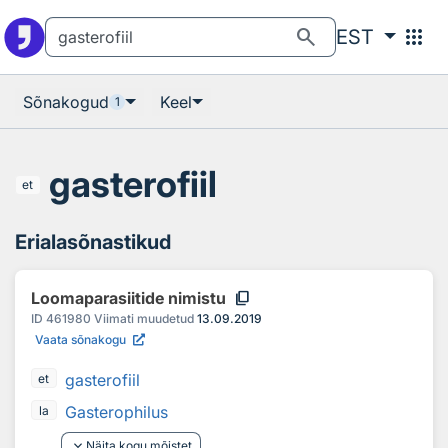
Otsingu juurde
Põhisisu juurde
search
apps
EST
Sõnakogud
Keel
1
gasterofiil
et
Erialasõnastikud
content_copy
Loomaparasiitide nimistu
ID
461980
Viimati muudetud
13.09.2019
Vaata sõnakogu
gasterofiil
et
Gasterophilus
la
keyboard_arrow_down
Näita kogu mõistet