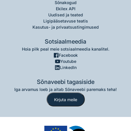
Sõnakogud
Ekilex API
Uudised ja teated
Ligipääsetavuse teatis
Kasutus- ja privaatsustingimused
Sotsiaalmeedia
Hoia pilk peal meie sotsiaalmeedia kanalitel.
Facebook
Youtube
LinkedIn
Sõnaveebi tagasiside
Iga arvamus loeb ja aitab Sõnaveebi paremaks teha!
Kirjuta meile