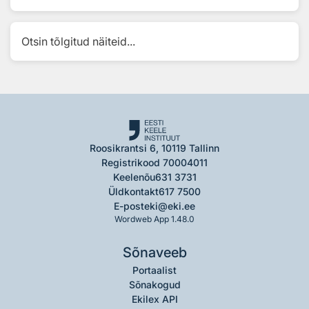
Otsin tõlgitud näiteid...
Roosikrantsi 6, 10119 Tallinn
Registrikood 70004011
Keelenõu
631 3731
Üldkontakt
617 7500
E-post
eki@eki.ee
Wordweb App 1.48.0
Sõnaveeb
Portaalist
Sõnakogud
Ekilex API