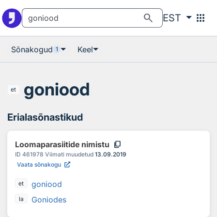
Otsingu juurde
Põhisisu juurde
search
apps
EST
Sõnakogud
Keel
1
goniood
et
Erialasõnastikud
content_copy
Loomaparasiitide nimistu
ID
461978
Viimati muudetud
13.09.2019
Vaata sõnakogu
goniood
et
Goniodes
la