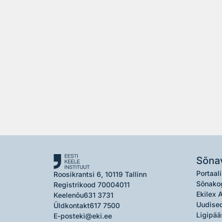
Sõna
Portaali
Roosikrantsi 6, 10119 Tallinn
Sõnako
Registrikood 70004011
Ekilex 
Keelenõu
631 3731
Uudised
Üldkontakt
617 7500
Ligipää
E-post
eki@eki.ee