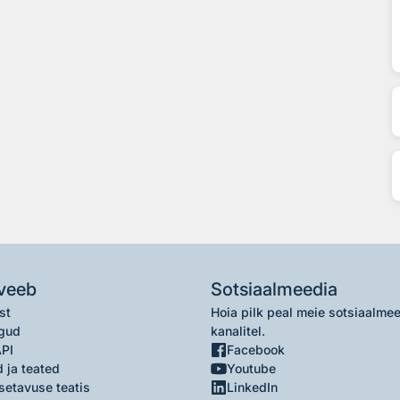
veeb
Sotsiaalmeedia
st
Hoia pilk peal meie sotsiaalme
gud
kanalitel.
API
Facebook
 ja teated
Youtube
setavuse teatis
LinkedIn