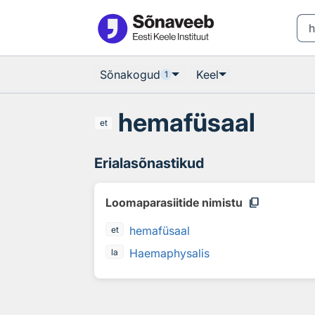
Otsingu juurde
Põhisisu juurde
Sõnakogud
Keel
1
hemafüsaal
et
Erialasõnastikud
content_copy
Loomaparasiitide nimistu
hemafüsaal
et
Haemaphysalis
la