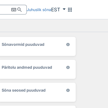
keyboard
search
apps
EST
Juhuslik sõna
Sõnavormid puuduvad
Päritolu andmed puuduvad
Sõna seosed puuduvad