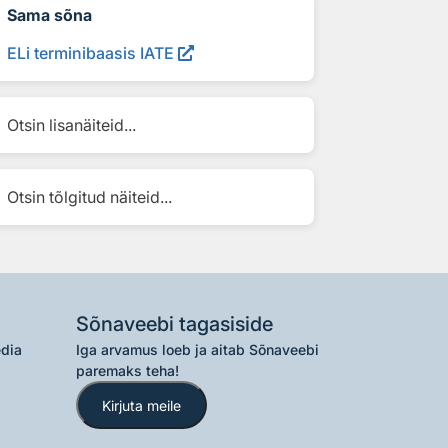
Sama sõna
ELi terminibaasis IATE
Otsin lisanäiteid...
Otsin tõlgitud näiteid...
Sõnaveebi tagasiside
edia
Iga arvamus loeb ja aitab Sõnaveebi
paremaks teha!
Kirjuta meile