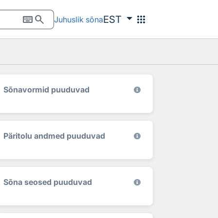
keyboard
search
apps
EST
Juhuslik sõna
Sõnavormid puuduvad
Päritolu andmed puuduvad
Sõna seosed puuduvad