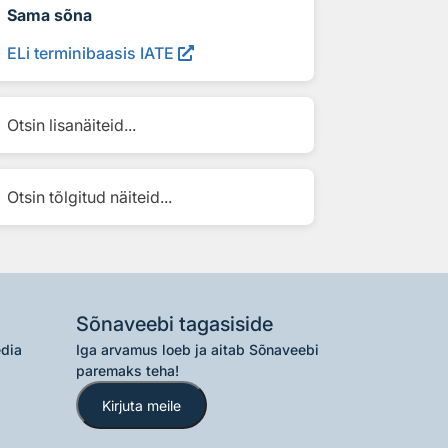
Sama sõna
ELi terminibaasis IATE
Otsin lisanäiteid...
Otsin tõlgitud näiteid...
Sõnaveebi tagasiside
edia
Iga arvamus loeb ja aitab Sõnaveebi
paremaks teha!
Kirjuta meile