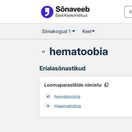
Otsingu juurde
Põhisisu juurde
Sõnakogud
Keel
1
hematoobia
et
Erialasõnastikud
content_copy
Loomaparasiitide nimistu
hematoobia
et
Haematobia
la