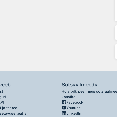
veeb
Sotsiaalmeedia
st
Hoia pilk peal meie sotsiaalme
gud
kanalitel.
API
Facebook
 ja teated
Youtube
setavuse teatis
LinkedIn