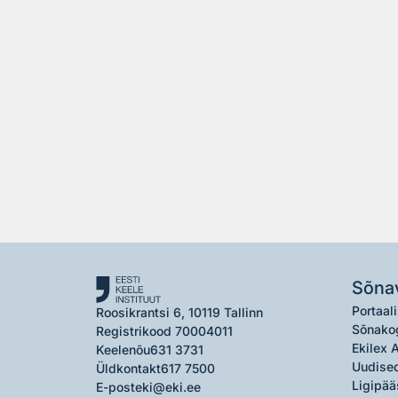
Sõna
Portaali
Roosikrantsi 6, 10119 Tallinn
Sõnako
Registrikood 70004011
Ekilex 
Keelenõu
631 3731
Uudised
Üldkontakt
617 7500
Ligipää
E-post
eki@eki.ee