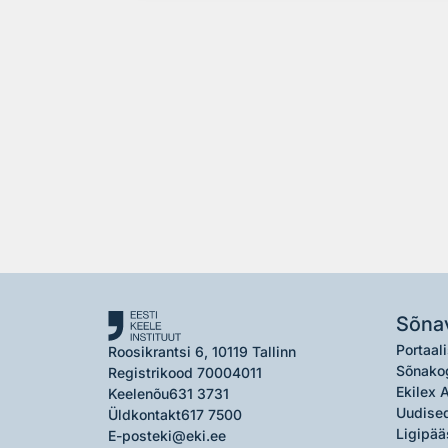
Sõna
Portaali
Roosikrantsi 6, 10119 Tallinn
Sõnako
Registrikood 70004011
Ekilex 
Keelenõu
631 3731
Uudised
Üldkontakt
617 7500
Ligipää
E-post
eki@eki.ee