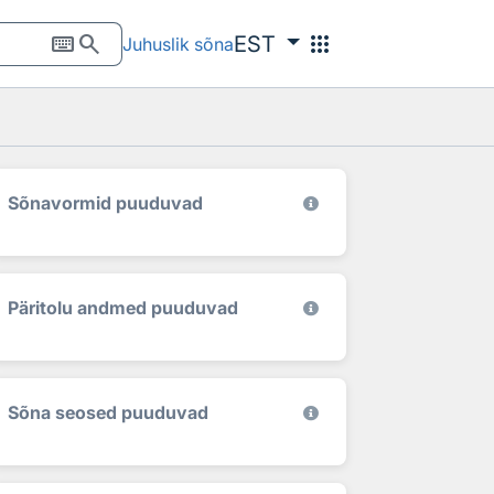
keyboard
search
apps
EST
Juhuslik sõna
Sõnavormid puuduvad
Päritolu andmed puuduvad
Sõna seosed puuduvad