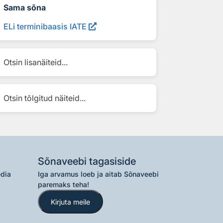
Sama sõna
ELi terminibaasis IATE
Otsin lisanäiteid...
Otsin tõlgitud näiteid...
Sõnaveebi tagasiside
edia
Iga arvamus loeb ja aitab Sõnaveebi
paremaks teha!
Kirjuta meile