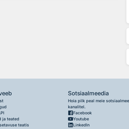
veeb
Sotsiaalmeedia
st
Hoia pilk peal meie sotsiaalme
gud
kanalitel.
API
Facebook
 ja teated
Youtube
setavuse teatis
LinkedIn