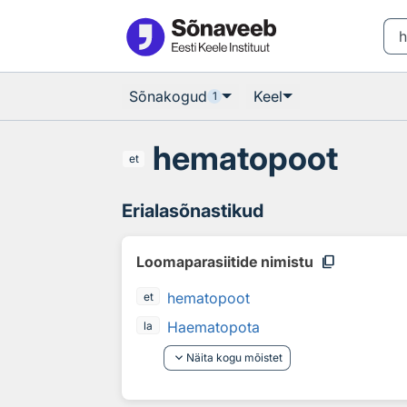
Otsingu juurde
Põhisisu juurde
Sõnakogud
Keel
1
hematopoot
et
Erialasõnastikud
content_copy
Loomaparasiitide nimistu
hematopoot
et
Haematopota
la
keyboard_arrow_down
Näita kogu mõistet