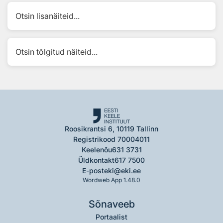
Otsin lisanäiteid...
Otsin tõlgitud näiteid...
Roosikrantsi 6, 10119 Tallinn
Registrikood 70004011
Keelenõu
631 3731
Üldkontakt
617 7500
E-post
eki@eki.ee
Wordweb App 1.48.0
Sõnaveeb
Portaalist