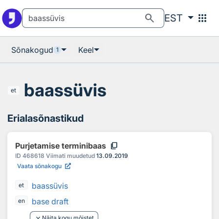
Otsingu juurde
Põhisisu juurde
search
apps
EST
Sõnakogud
Keel
1
baassüvis
et
Erialasõnastikud
content_copy
Purjetamise terminibaas
ID
468618
Viimati muudetud
13.09.2019
Vaata sõnakogu
baassüvis
et
base draft
en
keyboard_arrow_down
Näita kogu mõistet