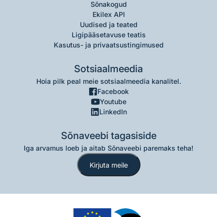
Sõnakogud
Ekilex API
Uudised ja teated
Ligipääsetavuse teatis
Kasutus- ja privaatsustingimused
Sotsiaalmeedia
Hoia pilk peal meie sotsiaalmeedia kanalitel.
Facebook
Youtube
LinkedIn
Sõnaveebi tagasiside
Iga arvamus loeb ja aitab Sõnaveebi paremaks teha!
Kirjuta meile