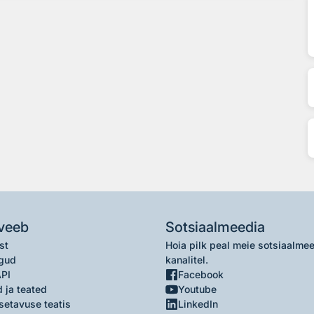
veeb
Sotsiaalmeedia
st
Hoia pilk peal meie sotsiaalme
gud
kanalitel.
API
Facebook
 ja teated
Youtube
setavuse teatis
LinkedIn