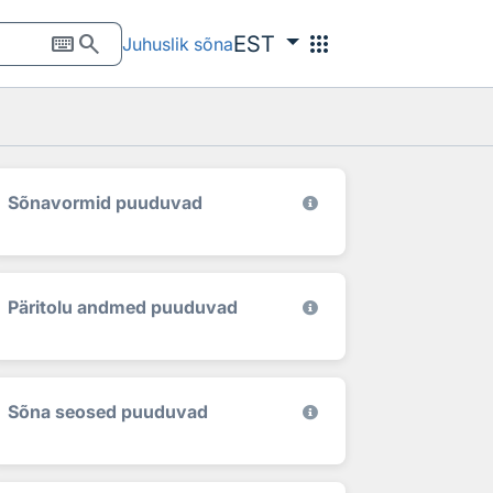
keyboard
search
apps
EST
Juhuslik sõna
Sõnavormid puuduvad
Päritolu andmed puuduvad
Sõna seosed puuduvad