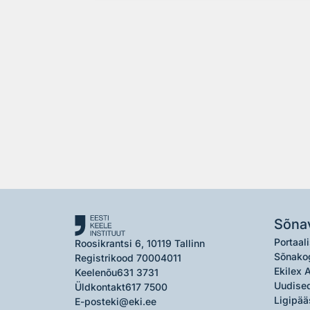
Sõna
Portaali
Roosikrantsi 6, 10119 Tallinn
Sõnako
Registrikood 70004011
Ekilex 
Keelenõu
631 3731
Uudised
Üldkontakt
617 7500
Ligipää
E-post
eki@eki.ee