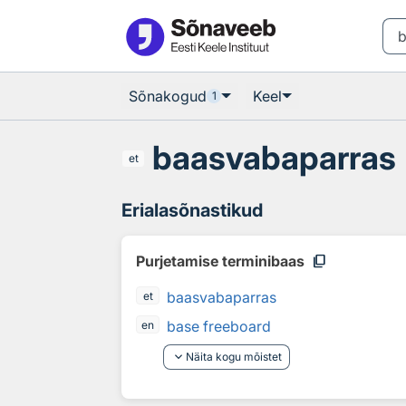
Otsingu juurde
Põhisisu juurde
Sõnakogud
Keel
1
baasvabaparras
et
Erialasõnastikud
content_copy
Purjetamise terminibaas
baasvabaparras
et
base freeboard
en
keyboard_arrow_down
Näita kogu mõistet