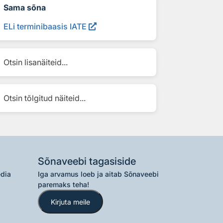
Sama sõna
ELi terminibaasis IATE
Otsin lisanäiteid...
Otsin tõlgitud näiteid...
Sõnaveebi tagasiside
edia
Iga arvamus loeb ja aitab Sõnaveebi
paremaks teha!
Kirjuta meile