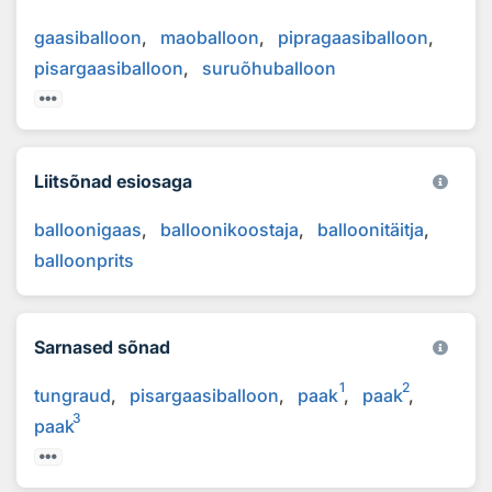
gaasiballoon
maoballoon
pipragaasiballoon
pisargaasiballoon
suruõhuballoon
Liitsõnad esiosaga
balloonigaas
balloonikoostaja
balloonitäitja
balloonprits
Sarnased sõnad
1
2
tungraud
pisargaasiballoon
paak
paak
3
paak