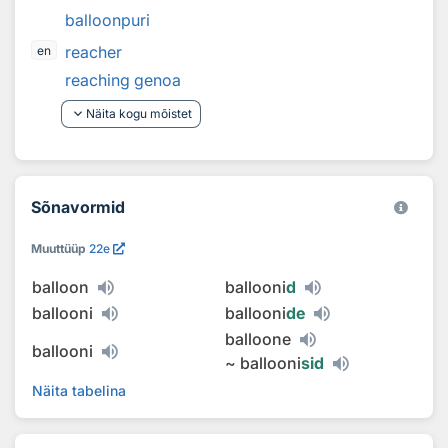
balloonpuri
reacher
en
reaching genoa
keyboard_arrow_down
Näita kogu mõistet
Sõnavormid
Muuttüüp
22e
balloon
ballooni
d
ballooni
ballooni
de
balloone
ballooni
~
ballooni
sid
Näita tabelina