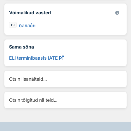
Võimalikud vasted
балл
о
н
ru
Sama sõna
ELi terminibaasis IATE
Otsin lisanäiteid...
Otsin tõlgitud näiteid...