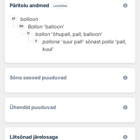
Päritolu andmed
laensõna
balloon
et
Ballon
'balloon'
de
ballon
'õhupall, pall, balloon'
fr
pallone
'suur pall'
sõnast
palla
'pall,
it
kuul'
Sõna seosed puuduvad
Ühendid puuduvad
Liitsõnad järelosaga