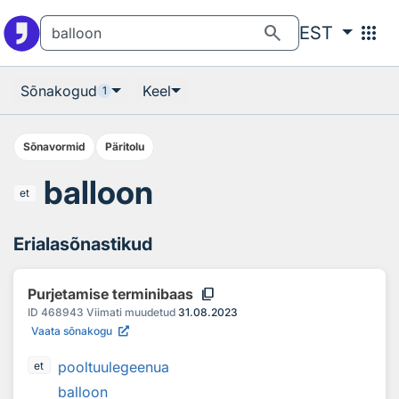
Otsingu juurde
Põhisisu juurde
search
apps
EST
Sõnakogud
Keel
1
Sõnavormid
Päritolu
balloon
et
Erialasõnastikud
content_copy
Purjetamise terminibaas
ID
468943
Viimati muudetud
31.08.2023
Vaata sõnakogu
pooltuulegeenua
et
balloon