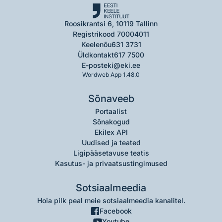
Roosikrantsi 6, 10119 Tallinn
Registrikood 70004011
Keelenõu
631 3731
Üldkontakt
617 7500
E-post
eki@eki.ee
Wordweb App 1.48.0
Sõnaveeb
Portaalist
Sõnakogud
Ekilex API
Uudised ja teated
Ligipääsetavuse teatis
Kasutus- ja privaatsustingimused
Sotsiaalmeedia
Hoia pilk peal meie sotsiaalmeedia kanalitel.
Facebook
Youtube