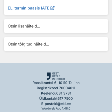
ELi terminibaasis IATE
Otsin lisanäiteid...
Otsin tõlgitud näiteid...
Roosikrantsi 6, 10119 Tallinn
Registrikood 70004011
Keelenõu
631 3731
Üldkontakt
617 7500
E-post
eki@eki.ee
Wordweb App 1.48.0