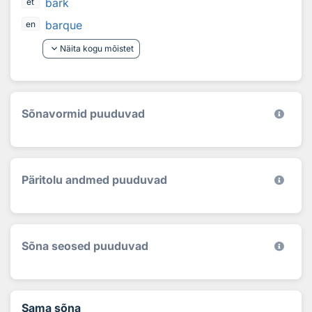
bark
et
barque
en
keyboard_arrow_down
Näita kogu mõistet
Sõnavormid puuduvad
Päritolu andmed puuduvad
Sõna seosed puuduvad
Sama sõna