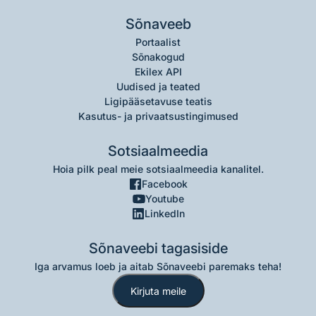
Sõnaveeb
Portaalist
Sõnakogud
Ekilex API
Uudised ja teated
Ligipääsetavuse teatis
Kasutus- ja privaatsustingimused
Sotsiaalmeedia
Hoia pilk peal meie sotsiaalmeedia kanalitel.
Facebook
Youtube
LinkedIn
Sõnaveebi tagasiside
Iga arvamus loeb ja aitab Sõnaveebi paremaks teha!
Kirjuta meile