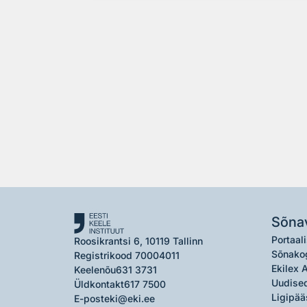
Sõna
Portaali
Roosikrantsi 6, 10119 Tallinn
Sõnako
Registrikood 70004011
Ekilex 
Keelenõu
631 3731
Uudised
Üldkontakt
617 7500
Ligipää
E-post
eki@eki.ee