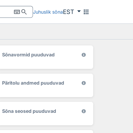
keyboard
search
apps
EST
Juhuslik sõna
Sõnavormid puuduvad
Päritolu andmed puuduvad
Sõna seosed puuduvad