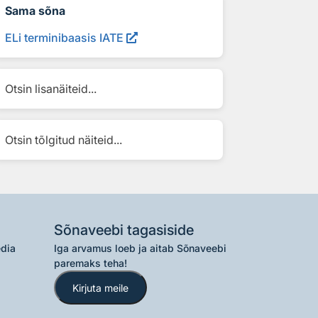
Sama sõna
ELi terminibaasis IATE
Otsin lisanäiteid...
Otsin tõlgitud näiteid...
Sõnaveebi tagasiside
edia
Iga arvamus loeb ja aitab Sõnaveebi
paremaks teha!
Kirjuta meile