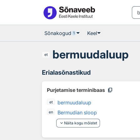
Otsingu juurde
Põhisisu juurde
Sõnakogud
Keel
1
bermuudaluup
et
Erialasõnastikud
content_copy
Purjetamise terminibaas
bermuudaluup
et
Bermudian sloop
en
keyboard_arrow_down
Näita kogu mõistet