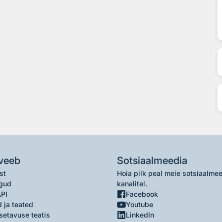
veeb
Sotsiaalmeedia
st
Hoia pilk peal meie sotsiaalme
gud
kanalitel.
API
Facebook
 ja teated
Youtube
setavuse teatis
LinkedIn