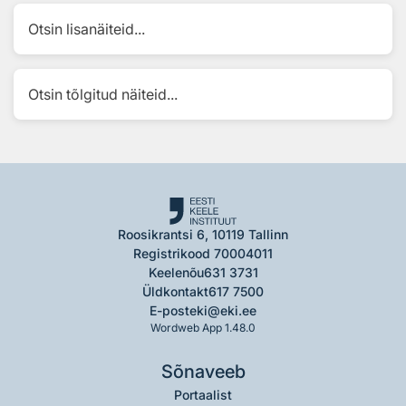
Otsin lisanäiteid...
Otsin tõlgitud näiteid...
Roosikrantsi 6, 10119 Tallinn
Registrikood 70004011
Keelenõu
631 3731
Üldkontakt
617 7500
E-post
eki@eki.ee
Wordweb App 1.48.0
Sõnaveeb
Portaalist