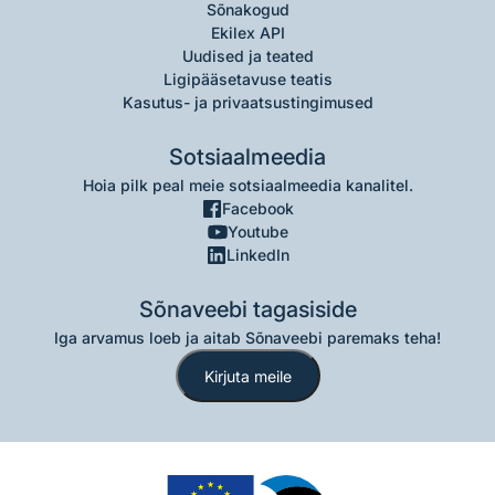
Sõnakogud
Ekilex API
Uudised ja teated
Ligipääsetavuse teatis
Kasutus- ja privaatsustingimused
Sotsiaalmeedia
Hoia pilk peal meie sotsiaalmeedia kanalitel.
Facebook
Youtube
LinkedIn
Sõnaveebi tagasiside
Iga arvamus loeb ja aitab Sõnaveebi paremaks teha!
Kirjuta meile