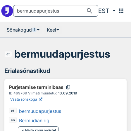
Otsingu juurde
Põhisisu juurde
search
apps
EST
Sõnakogud
Keel
1
bermuudapurjestus
et
Erialasõnastikud
content_copy
Purjetamise terminibaas
ID
469769
Viimati muudetud
13.09.2019
Vaata sõnakogu
bermuudapurjestus
et
Bermudian rig
en
keyboard_arrow_down
Näita kogu mõistet