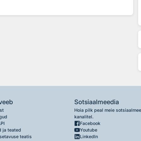
veeb
Sotsiaalmeedia
st
Hoia pilk peal meie sotsiaalme
gud
kanalitel.
API
Facebook
 ja teated
Youtube
setavuse teatis
LinkedIn