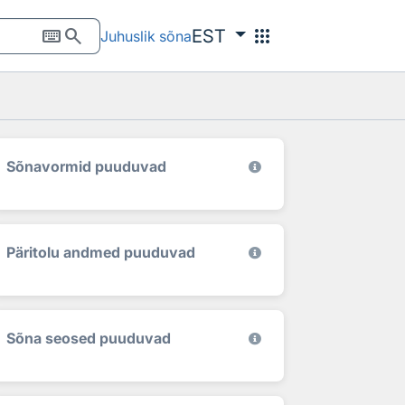
keyboard
search
apps
EST
Juhuslik sõna
Sõnavormid puuduvad
Päritolu andmed puuduvad
Sõna seosed puuduvad