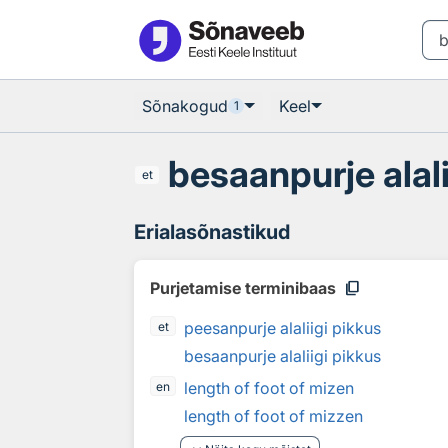
Otsingu juurde
Põhisisu juurde
Sõnakogud
Keel
1
besaanpurje alali
et
Erialasõnastikud
content_copy
Purjetamise terminibaas
peesanpurje alaliigi pikkus
et
besaanpurje alaliigi pikkus
length of foot of mizen
en
length of foot of mizzen