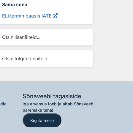
Sama sõna
ELi terminibaasis IATE
Otsin lisanäiteid...
Otsin tõlgitud näiteid...
Sõnaveebi tagasiside
edia
Iga arvamus loeb ja aitab Sõnaveebi
paremaks teha!
Kirjuta meile