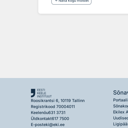
keyboard_arrow_down
Näita kogu mõistet
Sõna
Portaali
Roosikrantsi 6, 10119 Tallinn
Sõnako
Registrikood 70004011
Ekilex 
Keelenõu
631 3731
Uudised
Üldkontakt
617 7500
Ligipää
E-post
eki@eki.ee