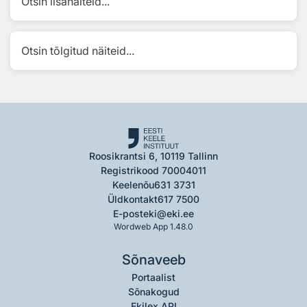
Otsin lisanäiteid...
Otsin tõlgitud näiteid...
Roosikrantsi 6, 10119 Tallinn
Registrikood 70004011
Keelenõu
631 3731
Üldkontakt
617 7500
E-post
eki@eki.ee
Wordweb App 1.48.0
Sõnaveeb
Portaalist
Sõnakogud
Ekilex API