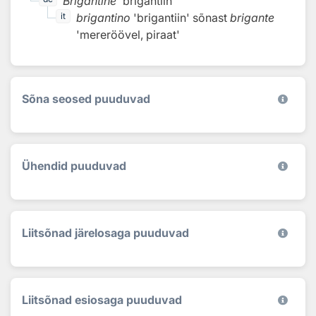
Brigantine
'brigantiin'
brigantino
'brigantiin'
sõnast
brigante
it
'mereröövel, piraat'
Sõna seosed puuduvad
Ühendid puuduvad
Liitsõnad järelosaga puuduvad
Liitsõnad esiosaga puuduvad