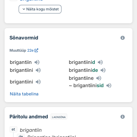
keyboard_arrow_down
Näita kogu mõistet
Sõnavormid
Muuttüüp
22e
brigantiin
brigantiini
d
brigantiini
brigantiini
de
brigantiine
brigantiini
~
brigantiini
sid
Näita tabelina
Päritolu andmed
laensõna
brigantiin
et
de