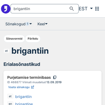
Otsingu juurde
Põhisisu juurde
search
apps
EST
Sõnakogud
Keel
1
Sõnavormid
Päritolu
brigantiin
et
Erialasõnastikud
content_copy
Purjetamise terminibaas
ID
468877
Viimati muudetud
13.09.2019
Vaata sõnakogu
brigantiin
et
brigantine
en