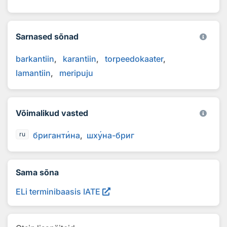
Sarnased sõnad
barkantiin
karantiin
torpeedokaater
lamantiin
meripuju
Võimalikud vasted
бригант
и
на
шх
у
на-бриг
ru
Sama sõna
ELi terminibaasis IATE