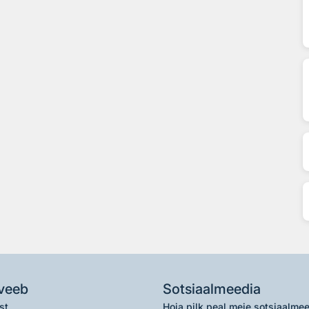
veeb
Sotsiaalmeedia
st
Hoia pilk peal meie sotsiaalme