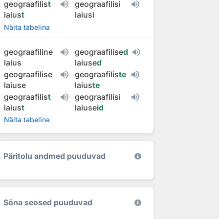
geograafilis
t
geograafilisi
laius
t
laiusi
Näita tabelina
geograafiline
geograafilise
d
laius
laiuse
d
geograafilise
geograafilis
te
laiuse
laius
te
geograafilis
t
geograafilisi
laius
t
laiuse
id
Näita tabelina
Päritolu andmed puuduvad
Sõna seosed puuduvad