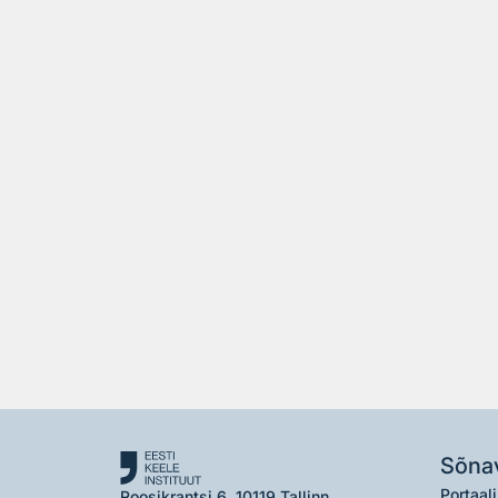
Sõna
Portaali
Roosikrantsi 6, 10119 Tallinn