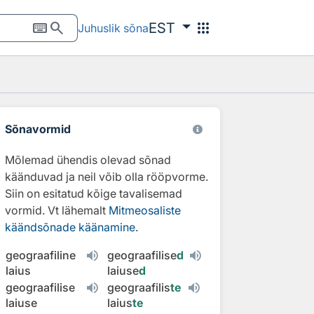
keyboard
search
apps
EST
Juhuslik sõna
Sõnavormid
Mõlemad ühendis olevad sõnad
käänduvad ja neil võib olla rööpvorme.
Siin on esitatud kõige tavalisemad
vormid. Vt lähemalt
Mitmeosaliste
käändsõnade käänamine
.
geograafiline
geograafilise
d
laius
laiuse
d
geograafilise
geograafilis
te
laiuse
laius
te