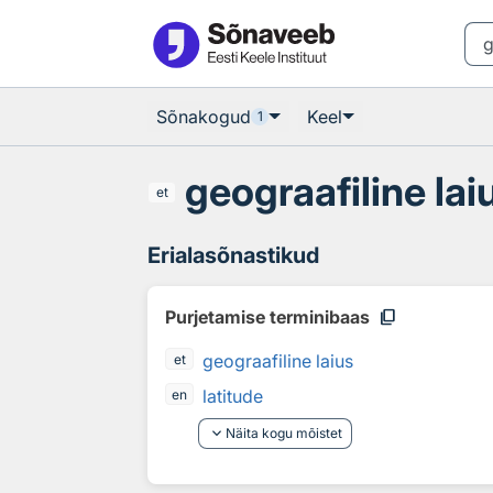
Otsingu juurde
Põhisisu juurde
Sõnakogud
Keel
1
geograafiline lai
et
Erialasõnastikud
content_copy
Purjetamise terminibaas
geograafiline laius
et
latitude
en
keyboard_arrow_down
Näita kogu mõistet