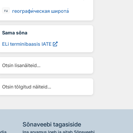
географ
и
ческая широт
а
ru
Sama sõna
ELi terminibaasis IATE
Otsin lisanäiteid...
Otsin tõlgitud näiteid...
Sõnaveebi tagasiside
edia
Iga arvamus loeb ja aitab Sõnaveebi