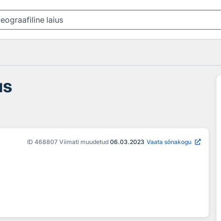
us
ID
468807
Viimati muudetud
06.03.2023
Vaata sõnakogu