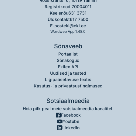
Roosikrantsi 6, 10119 Tallinn
Registrikood 70004011
Keelenõu
631 3731
Üldkontakt
617 7500
E-post
eki@eki.ee
Wordweb App 1.48.0
Sõnaveeb
Portaalist
Sõnakogud
Ekilex API
Uudised ja teated
Ligipääsetavuse teatis
Kasutus- ja privaatsustingimused
Sotsiaalmeedia
Hoia pilk peal meie sotsiaalmeedia kanalitel.
Facebook
Youtube
LinkedIn