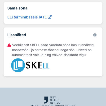
Sama sõna
ELi terminibaasis IATE
Lisanäited
Veebilehelt SkELL saad vaadata sõna kasutusnäiteid,
naabersõnu ja sarnase tähendusega sõnu. Need on
automaatselt valitud ning võivad sisaldada vigu.