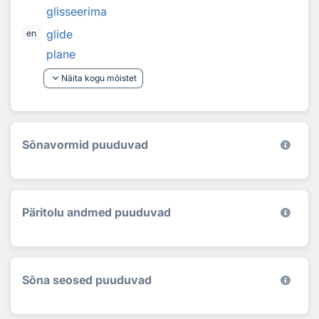
glisseerima
glide
en
plane
keyboard_arrow_down
Näita kogu mõistet
Sõnavormid puuduvad
Päritolu andmed puuduvad
Sõna seosed puuduvad