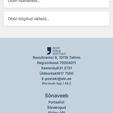
Otsin lisanäiteid...
Otsin tõlgitud näiteid...
Roosikrantsi 6, 10119 Tallinn
Registrikood 70004011
Keelenõu
631 3731
Üldkontakt
617 7500
E-post
eki@eki.ee
Wordweb App 1.48.0
Sõnaveeb
Portaalist
Sõnakogud
Ekilex API