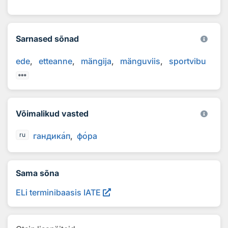
Sarnased sõnad
ede
etteanne
mängija
mänguviis
sportvibu
Võimalikud vasted
гандик
а
п
ф
о
ра
ru
Sama sõna
ELi terminibaasis IATE