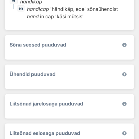
händikäp
et
handicap
'händikäp, ede'
sõnaühendist
en
hand
in
cap
'käsi mütsis'
Sõna seosed puuduvad
Ühendid puuduvad
Liitsõnad järelosaga puuduvad
Liitsõnad esiosaga puuduvad