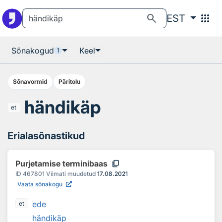
Otsingu juurde
Põhisisu juurde
search
apps
EST
Sõnakogud
Keel
1
Sõnavormid
Päritolu
händikäp
et
Erialasõnastikud
content_copy
Purjetamise terminibaas
ID
467801
Viimati muudetud
17.08.2021
Vaata sõnakogu
ede
et
händikäp