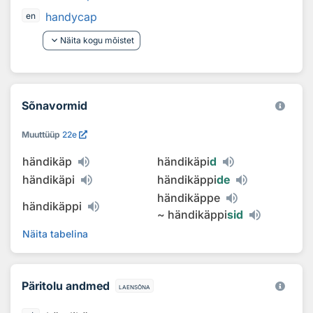
handycap
en
keyboard_arrow_down
Näita kogu mõistet
Sõnavormid
Muuttüüp
22e
händikäp
händikäpi
d
händikäpi
händikäppi
de
händikäppe
händikäppi
~
händikäppi
sid
Näita tabelina
Päritolu andmed
laensõna