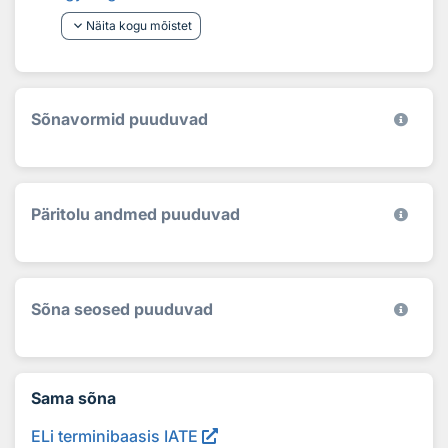
keyboard_arrow_down
Näita kogu mõistet
Sõnavormid puuduvad
Päritolu andmed puuduvad
Sõna seosed puuduvad
Sama sõna
ELi terminibaasis IATE