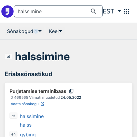
Otsingu juurde
Põhisisu juurde
search
apps
EST
Sõnakogud
Keel
1
halssimine
et
Erialasõnastikud
content_copy
Purjetamise terminibaas
ID
469565
Viimati muudetud
24.05.2022
Vaata sõnakogu
halssimine
et
halss
gybing
en