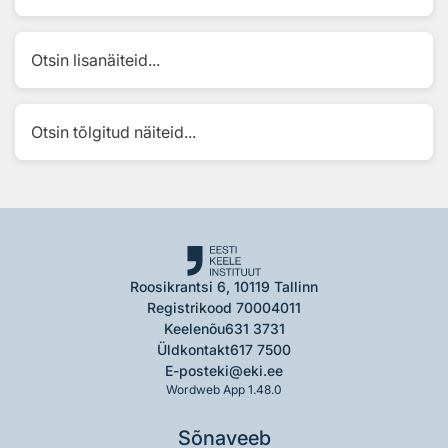
Otsin lisanäiteid...
Otsin tõlgitud näiteid...
Roosikrantsi 6, 10119 Tallinn
Registrikood 70004011
Keelenõu
631 3731
Üldkontakt
617 7500
E-post
eki@eki.ee
Wordweb App 1.48.0
Sõnaveeb