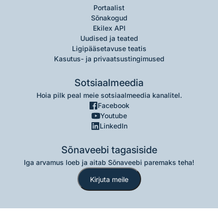
Portaalist
Sõnakogud
Ekilex API
Uudised ja teated
Ligipääsetavuse teatis
Kasutus- ja privaatsustingimused
Sotsiaalmeedia
Hoia pilk peal meie sotsiaalmeedia kanalitel.
Facebook
Youtube
LinkedIn
Sõnaveebi tagasiside
Iga arvamus loeb ja aitab Sõnaveebi paremaks teha!
Kirjuta meile