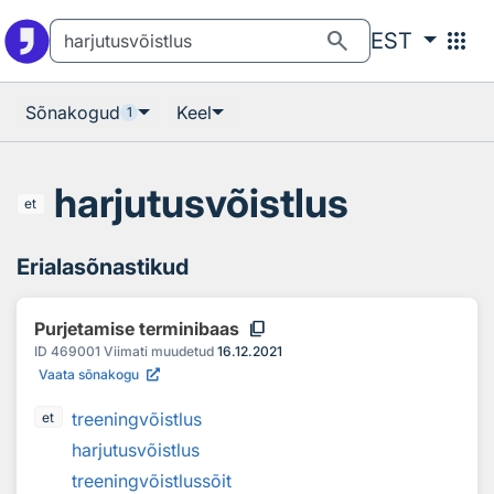
Otsingu juurde
Põhisisu juurde
search
apps
EST
Sõnakogud
Keel
1
harjutusvõistlus
et
Erialasõnastikud
content_copy
Purjetamise terminibaas
ID
469001
Viimati muudetud
16.12.2021
Vaata sõnakogu
treeningvõistlus
et
harjutusvõistlus
treeningvõistlussõit