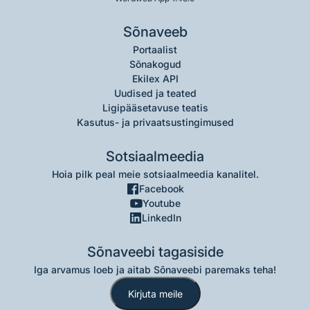
Sõnaveeb
Portaalist
Sõnakogud
Ekilex API
Uudised ja teated
Ligipääsetavuse teatis
Kasutus- ja privaatsustingimused
Sotsiaalmeedia
Hoia pilk peal meie sotsiaalmeedia kanalitel.
Facebook
Youtube
LinkedIn
Sõnaveebi tagasiside
Iga arvamus loeb ja aitab Sõnaveebi paremaks teha!
Kirjuta meile