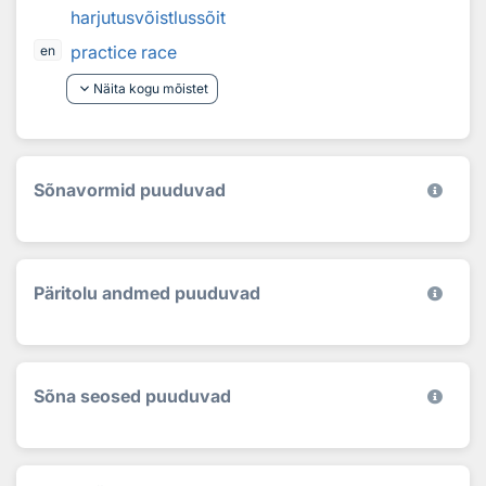
harjutusvõistlussõit
practice race
en
keyboard_arrow_down
Näita kogu mõistet
Sõnavormid puuduvad
Päritolu andmed puuduvad
Sõna seosed puuduvad