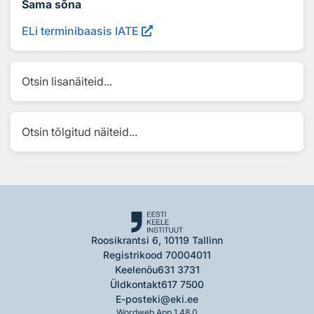
Sama sõna
ELi terminibaasis IATE
Otsin lisanäiteid...
Otsin tõlgitud näiteid...
Roosikrantsi 6, 10119 Tallinn
Registrikood 70004011
Keelenõu
631 3731
Üldkontakt
617 7500
E-post
eki@eki.ee
Wordweb App 1.48.0