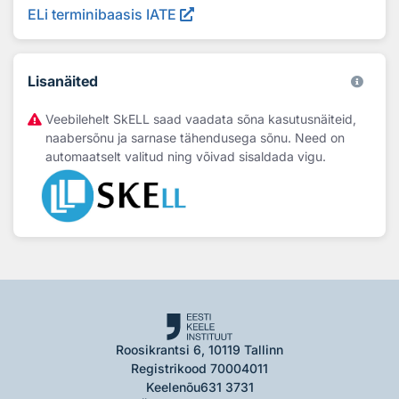
ELi terminibaasis IATE
Lisanäited
Veebilehelt SkELL saad vaadata sõna kasutusnäiteid,
naabersõnu ja sarnase tähendusega sõnu. Need on
automaatselt valitud ning võivad sisaldada vigu.
Roosikrantsi 6, 10119 Tallinn
Registrikood 70004011
Keelenõu
631 3731