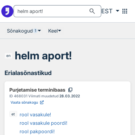
Otsingu juurde
Põhisisu juurde
search
apps
EST
Sõnakogud
Keel
1
helm aport!
en
Erialasõnastikud
content_copy
Purjetamise terminibaas
ID
468031
Viimati muudetud
28.03.2022
Vaata sõnakogu
rool vasakule!
et
rool vasakule poordi!
rool pakpoordi!