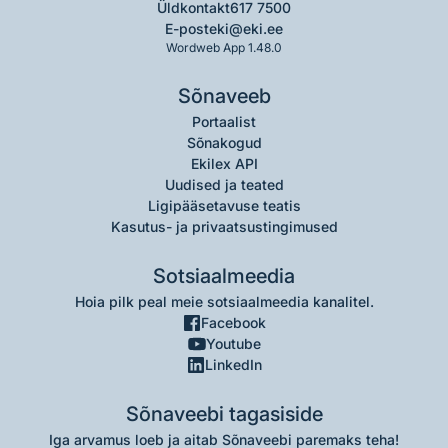
Üldkontakt
617 7500
E-post
eki@eki.ee
Wordweb App 1.48.0
Sõnaveeb
Portaalist
Sõnakogud
Ekilex API
Uudised ja teated
Ligipääsetavuse teatis
Kasutus- ja privaatsustingimused
Sotsiaalmeedia
Hoia pilk peal meie sotsiaalmeedia kanalitel.
Facebook
Youtube
LinkedIn
Sõnaveebi tagasiside
Iga arvamus loeb ja aitab Sõnaveebi paremaks teha!