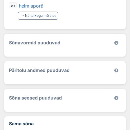
helm aport!
en
keyboard_arrow_down
Näita kogu mõistet
Sõnavormid puuduvad
Päritolu andmed puuduvad
Sõna seosed puuduvad
Sama sõna