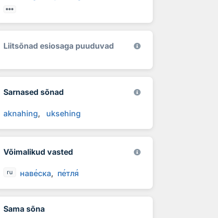
Liitsõnad esiosaga puuduvad
Sarnased sõnad
aknahing
uksehing
Võimalikud vasted
нав
е
ска
п
е
тл
я
ru
Sama sõna