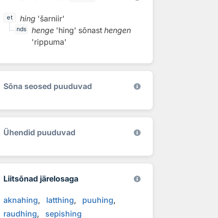
hing
'šarniir'
et
henge
'hing'
sõnast
hengen
nds
'rippuma'
Sõna seosed puuduvad
Ühendid puuduvad
Liitsõnad järelosaga
aknahing
latthing
puuhing
raudhing
sepishing