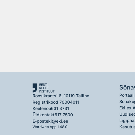
Sõna
Portaali
Roosikrantsi 6, 10119 Tallinn
Sõnako
Registrikood 70004011
Ekilex 
Keelenõu
631 3731
Uudised
Üldkontakt
617 7500
Ligipää
E-post
eki@eki.ee
Kasutus
Wordweb App 1.48.0