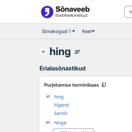
Otsingu juurde
Põhisisu juurde
Sõnakogud
Keel
1
hing
record_voice_over
et
Erialasõnastikud
content_copy
Purjetamise terminibaas
hing
et
liigend
šarniir
hinge
en