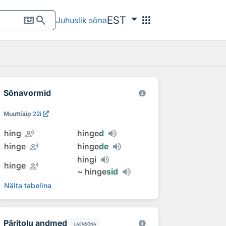
keyboard
search
apps
EST
Juhuslik sõna
Sõnavormid
Muuttüüp
22i
record_voice_over
hing
hinge
d
record_voice_over
hinge
hinge
de
hingi
record_voice_over
hinge
~
hinge
sid
Näita tabelina
Päritolu andmed
laensõna