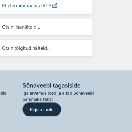
ELi terminibaasis IATE
Otsin lisanäiteid...
Otsin tõlgitud näiteid...
Sõnaveebi tagasiside
edia
Iga arvamus loeb ja aitab Sõnaveebi
paremaks teha!
Kirjuta meile