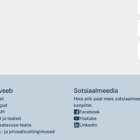
veeb
Sotsiaalmeedia
st
Hoia pilk peal meie sotsiaalme
gud
kanalitel.
API
Facebook
 ja teated
Youtube
setavuse teatis
LinkedIn
- ja privaatsustingimused