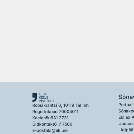
Sõna
Portaali
Roosikrantsi 6, 10119 Tallinn
Sõnako
Registrikood 70004011
Ekilex 
Keelenõu
631 3731
Uudised
Üldkontakt
617 7500
Ligipää
E-post
eki@eki.ee