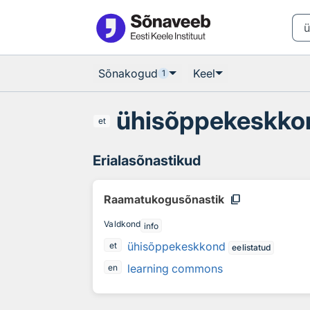
Otsingu juurde
Põhisisu juurde
Sõnakogud
Keel
1
ühisõppekeskko
et
Erialasõnastikud
content_copy
Raamatukogusõnastik
Valdkond
info
ühisõppekeskkond
et
eelistatud
learning commons
en