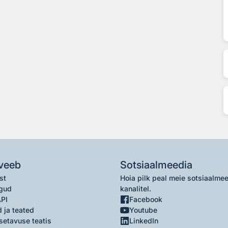
veeb
Sotsiaalmeedia
st
Hoia pilk peal meie sotsiaalme
gud
kanalitel.
API
Facebook
 ja teated
Youtube
setavuse teatis
LinkedIn