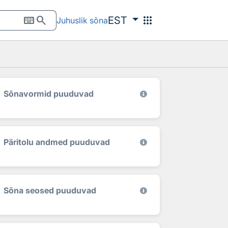
keyboard
search
apps
EST
Juhuslik sõna
Sõnavormid puuduvad
Päritolu andmed puuduvad
Sõna seosed puuduvad