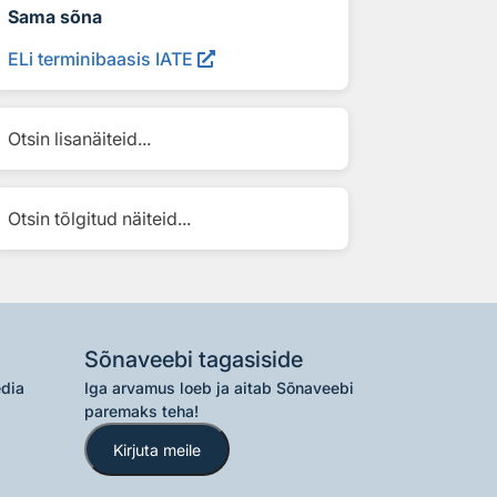
Sama sõna
ELi terminibaasis IATE
Otsin lisanäiteid...
Otsin tõlgitud näiteid...
Sõnaveebi tagasiside
edia
Iga arvamus loeb ja aitab Sõnaveebi
paremaks teha!
Kirjuta meile