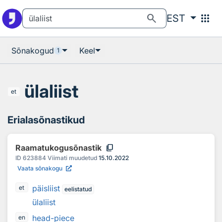
Otsingu juurde
Põhisisu juurde
search
apps
EST
Sõnakogud
Keel
1
ülaliist
et
Erialasõnastikud
content_copy
Raamatukogusõnastik
ID
623884
Viimati muudetud
15.10.2022
Vaata sõnakogu
päisliist
et
eelistatud
ülaliist
head-piece
en