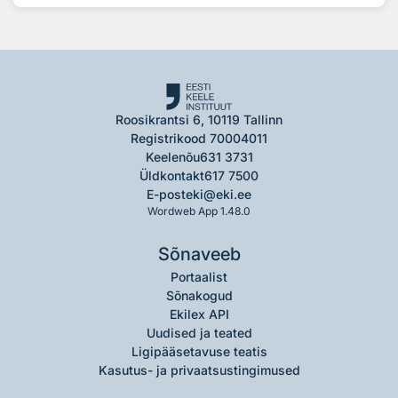
Roosikrantsi 6, 10119 Tallinn
Registrikood 70004011
Keelenõu
631 3731
Üldkontakt
617 7500
E-post
eki@eki.ee
Wordweb App 1.48.0
Sõnaveeb
Portaalist
Sõnakogud
Ekilex API
Uudised ja teated
Ligipääsetavuse teatis
Kasutus- ja privaatsustingimused