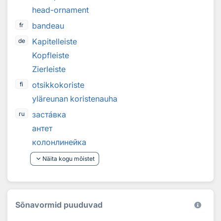
head-ornament
bandeau
fr
Kapitelleiste
de
Kopfleiste
Zierleiste
otsikkokoriste
fi
yläreunan koristenauha
заст
а
вка
ru
антет
колонлинейка
keyboard_arrow_down
Näita kogu mõistet
Sõnavormid puuduvad