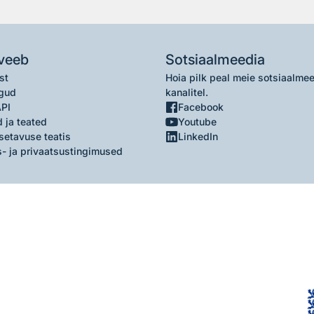
veeb
Sotsiaalmeedia
st
Hoia pilk peal meie sotsiaalme
gud
kanalitel.
API
Facebook
 ja teated
Youtube
setavuse teatis
LinkedIn
- ja privaatsustingimused