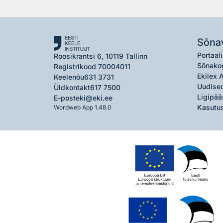
Sõna
Portaali
Roosikrantsi 6, 10119 Tallinn
Sõnako
Registrikood 70004011
Ekilex 
Keelenõu
631 3731
Uudised
Üldkontakt
617 7500
Ligipää
E-post
eki@eki.ee
Kasutus
Wordweb App 1.48.0