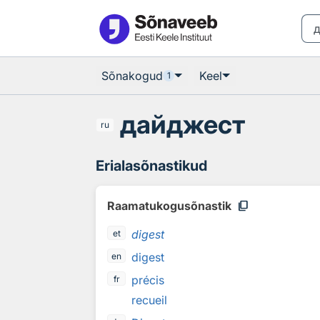
Otsingu juurde
Põhisisu juurde
Sõnakogud
Keel
1
дайджест
ru
Erialasõnastikud
content_copy
Raamatukogusõnastik
digest
et
digest
en
précis
fr
recueil