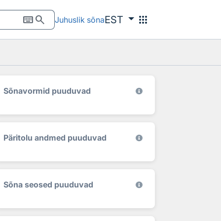
keyboard
search
apps
EST
Juhuslik sõna
Sõnavormid puuduvad
Päritolu andmed puuduvad
Sõna seosed puuduvad