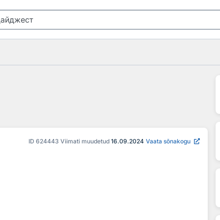
ID
624443
Viimati muudetud
16.09.2024
Vaata sõnakogu