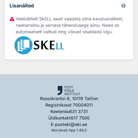
Lisanäited
Veebilehelt SkELL saad vaadata sõna kasutusnäiteid,
naabersõnu ja sarnase tähendusega sõnu. Need on
automaatselt valitud ning võivad sisaldada vigu.
Roosikrantsi 6, 10119 Tallinn
Registrikood 70004011
Keelenõu
631 3731
Üldkontakt
617 7500
E-post
eki@eki.ee
Wordweb App 1.48.0