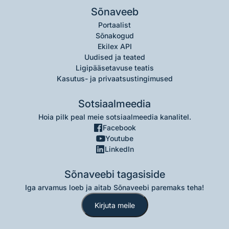
Sõnaveeb
Portaalist
Sõnakogud
Ekilex API
Uudised ja teated
Ligipääsetavuse teatis
Kasutus- ja privaatsustingimused
Sotsiaalmeedia
Hoia pilk peal meie sotsiaalmeedia kanalitel.
Facebook
Youtube
LinkedIn
Sõnaveebi tagasiside
Iga arvamus loeb ja aitab Sõnaveebi paremaks teha!
Kirjuta meile