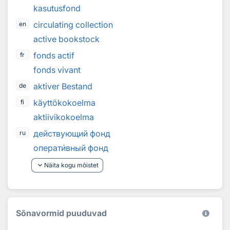
kasutusfond
circulating collection
en
active bookstock
fonds actif
fr
fonds vivant
aktiver Bestand
de
käyttökokoelma
fi
aktiivikokoelma
действующий фонд
ru
операт
и
вный фонд
keyboard_arrow_down
Näita kogu mõistet
Sõnavormid puuduvad