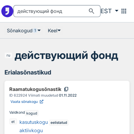
Otsingu juurde
Põhisisu juurde
search
apps
EST
Sõnakogud
Keel
1
действующий фонд
ru
Erialasõnastikud
content_copy
Raamatukogusõnastik
ID
622924
Viimati muudetud
01.11.2022
Vaata sõnakogu
Valdkond
kogud
kasutuskogu
et
eelistatud
aktiivkogu