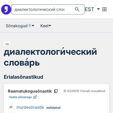
Otsingu juurde
Põhisisu juurde
search
apps
EST
Sõnakogud
Keel
1
ru
диалектолог
и
ческий
слов
а
рь
Erialasõnastikud
content_copy
Raamatukogusõnastik
ID
624906
Viimati muudetud
Vaata sõnakogu
murdesõnastik
et
eelistatud