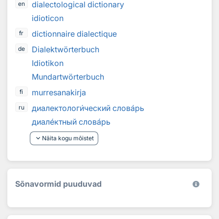
dialectological dictionary
en
idioticon
dictionnaire dialectique
fr
Dialektwörterbuch
de
Idiotikon
Mundartwörterbuch
murresanakirja
fi
диалектолог
и
ческий слов
а
рь
ru
диал
е
ктный слов
а
рь
keyboard_arrow_down
Näita kogu mõistet
Sõnavormid puuduvad