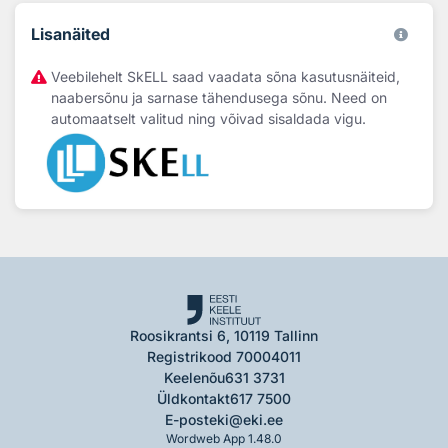
Lisanäited
Veebilehelt SkELL saad vaadata sõna kasutusnäiteid,
naabersõnu ja sarnase tähendusega sõnu. Need on
automaatselt valitud ning võivad sisaldada vigu.
Roosikrantsi 6, 10119 Tallinn
Registrikood 70004011
Keelenõu
631 3731
Üldkontakt
617 7500
E-post
eki@eki.ee
Wordweb App 1.48.0