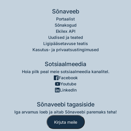
Sõnaveeb
Portaalist
Sõnakogud
Ekilex API
Uudised ja teated
Ligipääsetavuse teatis
Kasutus- ja privaatsustingimused
Sotsiaalmeedia
Hoia pilk peal meie sotsiaalmeedia kanalitel.
Facebook
Youtube
LinkedIn
Sõnaveebi tagasiside
Iga arvamus loeb ja aitab Sõnaveebi paremaks teha!
Kirjuta meile