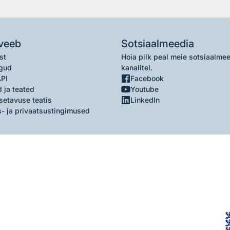
veeb
Sotsiaalmeedia
st
Hoia pilk peal meie sotsiaalme
gud
kanalitel.
API
Facebook
 ja teated
Youtube
setavuse teatis
LinkedIn
- ja privaatsustingimused