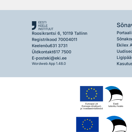
Sõna
Portaali
Roosikrantsi 6, 10119 Tallinn
Sõnako
Registrikood 70004011
Ekilex 
Keelenõu
631 3731
Uudised
Üldkontakt
617 7500
Ligipää
E-post
eki@eki.ee
Kasutus
Wordweb App 1.48.0