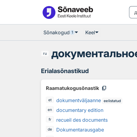
Otsingu juurde
Põhisisu juurde
Sõnakogud
Keel
1
документально
ru
Erialasõnastikud
content_copy
Raamatukogusõnastik
dokumentväljaanne
et
eelistatud
documentary edition
en
recueil des documents
fr
Dokumentarausgabe
de