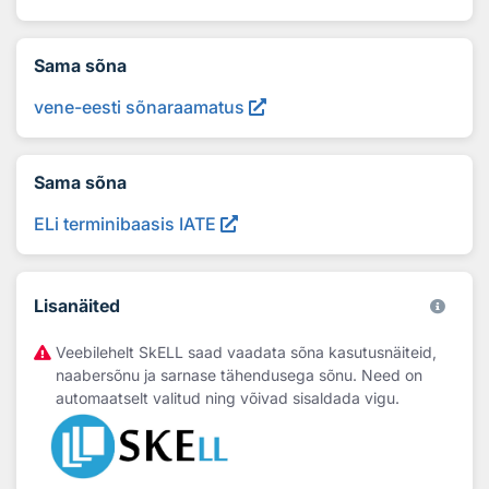
Sama sõna
vene-eesti sõnaraamatus
Sama sõna
ELi terminibaasis IATE
Lisanäited
Veebilehelt SkELL saad vaadata sõna kasutusnäiteid,
naabersõnu ja sarnase tähendusega sõnu. Need on
automaatselt valitud ning võivad sisaldada vigu.