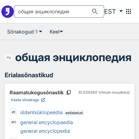
Otsingu juurde
Põhisisu juurde
search
apps
EST
Sõnakogud
Keel
1
общая энциклопедия
ru
Erialasõnastikud
content_copy
Raamatukogusõnastik
ID
625480
Viimati muudetud
Vaata sõnakogu
üldentsüklopeedia
et
eelistatud
general encyclopaedia
en
general encyclopedia