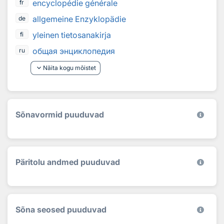
encyclopédie générale
fr
allgemeine Enzyklopädie
de
yleinen tietosanakirja
fi
общая энциклопедия
ru
keyboard_arrow_down
Näita kogu mõistet
Sõnavormid puuduvad
Päritolu andmed puuduvad
Sõna seosed puuduvad