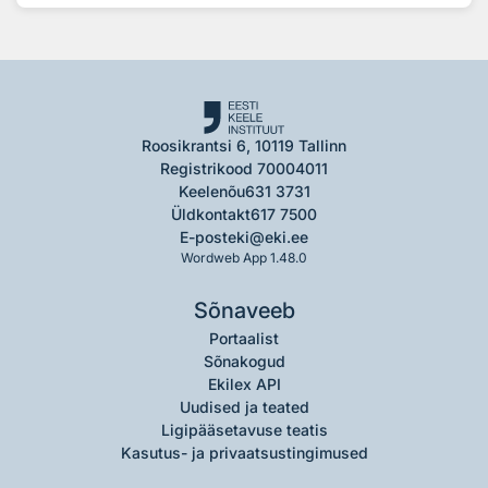
Roosikrantsi 6, 10119 Tallinn
Registrikood 70004011
Keelenõu
631 3731
Üldkontakt
617 7500
E-post
eki@eki.ee
Wordweb App 1.48.0
Sõnaveeb
Portaalist
Sõnakogud
Ekilex API
Uudised ja teated
Ligipääsetavuse teatis
Kasutus- ja privaatsustingimused