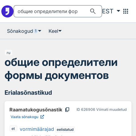
Otsingu juurde
Põhisisu juurde
search
apps
EST
Sõnakogud
Keel
1
ru
общие определители
формы документов
Erialasõnastikud
content_copy
Raamatukogusõnastik
ID
626906
Viimati muudetud
Vaata sõnakogu
vormimäärajad
et
eelistatud