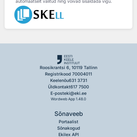
automaatselt valitud ning võivad sisaldada vigu.
Roosikrantsi 6, 10119 Tallinn
Registrikood 70004011
Keelenõu
631 3731
Üldkontakt
617 7500
E-post
eki@eki.ee
Wordweb App 1.48.0
Sõnaveeb
Portaalist
Sõnakogud
Ekilex API