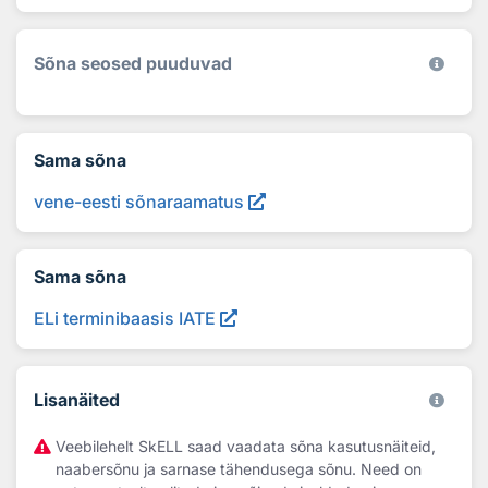
Sõna seosed puuduvad
Sama sõna
vene-eesti sõnaraamatus
Sama sõna
ELi terminibaasis IATE
Lisanäited
Veebilehelt SkELL saad vaadata sõna kasutusnäiteid,
naabersõnu ja sarnase tähendusega sõnu. Need on