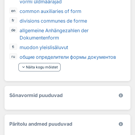
vormi üldmäärajad
common auxiliaries of form
en
divisions communes de forme
fr
allgemeine Anhängezahlen der
de
Dokumentenform
muodon yleislisäluvut
fi
общие определители формы документов
ru
keyboard_arrow_down
Näita kogu mõistet
Sõnavormid puuduvad
Päritolu andmed puuduvad